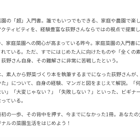
園の「超」入門書。誰でもいつでもできる、家庭や農園で楽
アクティビティを、経験豊富な荻野さんならではの視点で提案
、家庭菜園への関心が高まっている昨今。家庭菜園の入門書に
されている。ただ、すでにはじめた人に向けたものや「全くの
、荻野さん自身、その難解さに非常に苦戦したという。
、素人から野菜づくり本を執筆するまでになった荻野さんが
かた」について、自身の経験、マンガと図をまじえて解説。「
ない」「大変じゃない？」「失敗しない？」といった、ビギナ
なっている。
初の一歩、その背中を押す、今までになかった1冊。あなたの
ジナルの菜園生活をはじめよう！