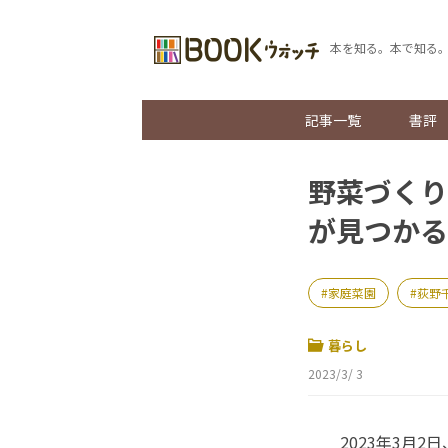
本を知る。本で知る
記事一覧
書評
野菜づくり
が見つかる
家庭菜園
荻野
暮らし
2023/3/ 3
2023年3月2