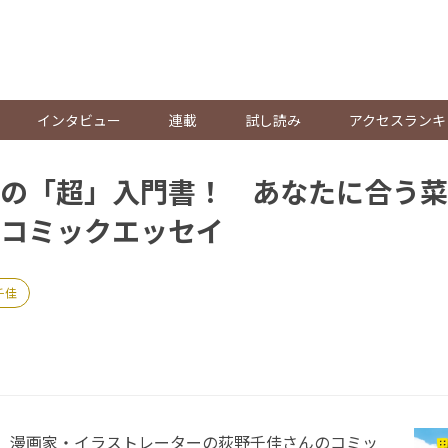
。
インタビュー
連載
試し読み
アクセスランキ
の「超」入門書！ あなたに合う菜
コミックエッセイ
千佳
日、漫画家・イラストレーターの荻野千佳さんのコミッ