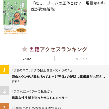
「推し」ブームの正体とは？ 現役精神科
医が徹底解説
書籍
アクセスランキング
DAILY
WEEKLY
1
うちのネコ、ボクの目玉を食べちゃうの?
死ぬとウンチが漏れるって本当?「死体」の疑問に葬儀屋がお答えし
ます!
2
ラストエンペラーの私生活
異常な性生活を送ったラストエンペラー
3
『中高年のための性生活の知恵』