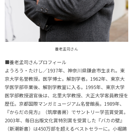
養老孟司さん
■養老孟司さんプロフィール
ようろう・たけし／1937年、神奈川県鎌倉市生まれ。東
京大学名誉教授。医学博士。解剖学者。1962年、東京大
学医学部卒業後、解剖学教室に入る。1995年、東京大学
医学部教授退官後は、北里大学教授、大正大学客員教授を
歴任。京都国際マンガミュージアム名誉館長。1989年、
『からだの見方』（筑摩書房）でサントリー学芸賞受賞。
2003年、毎日出版文化賞特別賞を受賞した『バカの壁』
（新潮新書）は450万部を超えるベストセラーに。小堀鷗