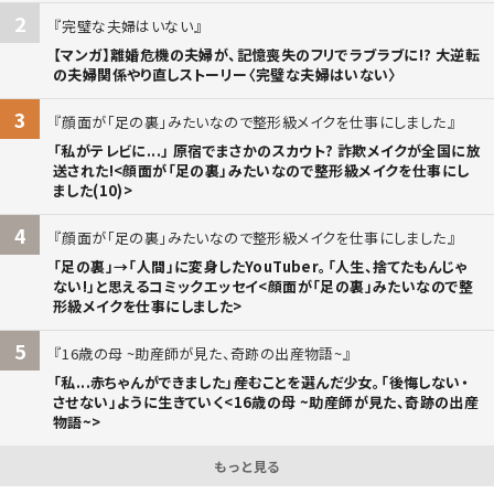
2
完璧な夫婦はいない
【マンガ】離婚危機の夫婦が、記憶喪失のフリでラブラブに!? 大逆転
の夫婦関係やり直しストーリー〈完璧な夫婦はいない〉
3
顔面が「足の裏」みたいなので整形級メイクを仕事にしました
「私がテレビに...」 原宿でまさかのスカウト? 詐欺メイクが全国に放
送された!<顔面が「足の裏」みたいなので整形級メイクを仕事にし
ました(10)>
4
顔面が「足の裏」みたいなので整形級メイクを仕事にしました
「足の裏」→「人間」に変身したYouTuber。「人生、捨てたもんじゃ
ない!」と思えるコミックエッセイ<顔面が「足の裏」みたいなので整
形級メイクを仕事にしました>
5
16歳の母 ~助産師が見た、奇跡の出産物語~
「私...赤ちゃんができました」――産むことを選んだ少女。「後悔しない・
させない」ように生きていく<16歳の母 ~助産師が見た、奇跡の出産
物語~>
もっと見る