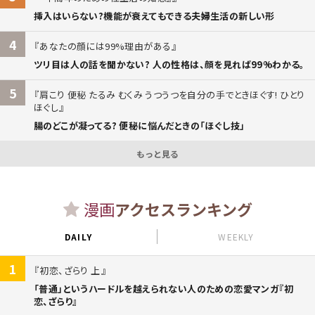
挿入はいらない?機能が衰えてもできる夫婦生活の新しい形
4
あなたの顔には99%理由がある
ツリ目は人の話を聞かない? 人の性格は、顔を見れば99%わかる。
5
肩こり 便秘 たるみ むくみ うつうつを自分の手でときほぐす! ひとり
ほぐし
腸のどこが凝ってる? 便秘に悩んだときの「ほぐし技」
もっと見る
漫画
アクセスランキング
DAILY
WEEKLY
1
初恋、ざらり 上
「普通」というハードルを越えられない人のための恋愛マンガ『初
恋、ざらり』