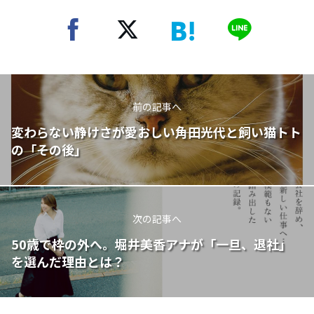
前の記事へ
変わらない静けさが愛おしい――角田光代と飼い猫トト
の「その後」
次の記事へ
50歳で枠の外へ。堀井美香アナが「一旦、退社」
を選んだ理由とは？