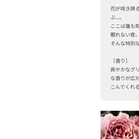
花が咲き誇
ぶ...。
ここは誰も
眠れない夜
そんな特別
［香り］
爽やかなグ
な香りが広
こんでくれ