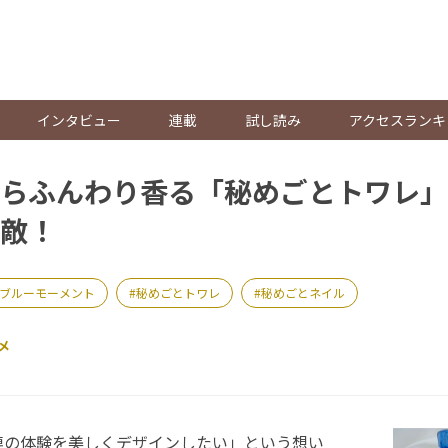
。
インタビュー
連載
試し読み
アクセスランキ
らふんわり香る「秘めごとトワレ」
敵！
ブルーモーメント
秘めごとトワレ
秘めごとネイル
メ
の体験を美しくデザインしたい」という想い