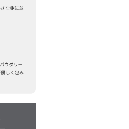
小さな棚に並
パウダリー
が優しく包み