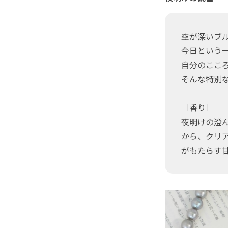
空が深いブ
今日という
自分のこころ
そんな特別
［香り］
夜明けの澄
から、クリ
がもたらす