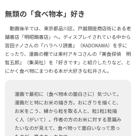
無類の「食べ物本」好き
動画後半では、東京都品川区、戸越銀座商店街にある老
舗書店「明昭館書店」へ。ディスプレイされている中から
宮田ナノさんの『ハラヘリ読書』（KADOKAWA）を手に
とったり、漫画の棚では東村アキコさんの『美食探偵 明
智五郎』（集英社）を「好きです」と紹介したりなど、と
にかく食べ物にまつわる本が大好きな松井さん。
漫画で最初に（食べ物本の面白さに）気づいて。
漫画だと特にお米の描き方。おにぎりを描くと、
お米をこう、縁から粒を取る人と、粒1粒1粒描
く人（がいて）。作者の方のお米に対する意識み
たいなのが見えて、食べ物って面白いなって思っ