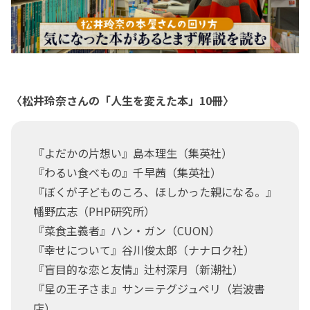
〈松井玲奈さんの「人生を変えた本」10冊〉
『よだかの片想い』島本理生（集英社）
『わるい食べもの』千早茜（集英社）
『ぼくが子どものころ、ほしかった親になる。』
幡野広志（PHP研究所）
『菜食主義者』ハン・ガン（CUON）
『幸せについて』谷川俊太郎（ナナロク社）
『盲目的な恋と友情』辻村深月（新潮社）
『星の王子さま』サン＝テグジュペリ（岩波書
店）