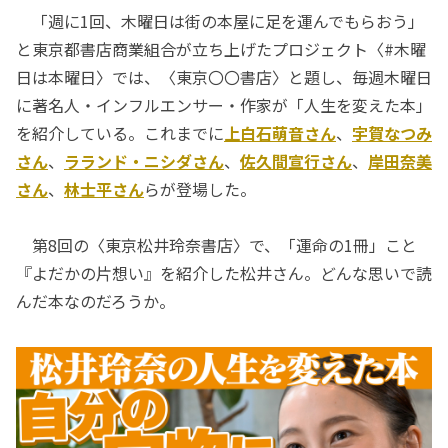
「週に1回、木曜日は街の本屋に足を運んでもらおう」
と東京都書店商業組合が立ち上げたプロジェクト〈#木曜
日は本曜日〉では、〈東京〇〇書店〉と題し、毎週木曜日
に著名人・インフルエンサー・作家が「人生を変えた本」
を紹介している。これまでに
上白石萌音さん
、
宇賀なつみ
さん
、
ラランド・ニシダさん
、
佐久間宣行さん
、
岸田奈美
さん
、
林士平さん
らが登場した。
第8回の〈東京松井玲奈書店〉で、「運命の1冊」こと
『よだかの片想い』を紹介した松井さん。どんな思いで読
んだ本なのだろうか。