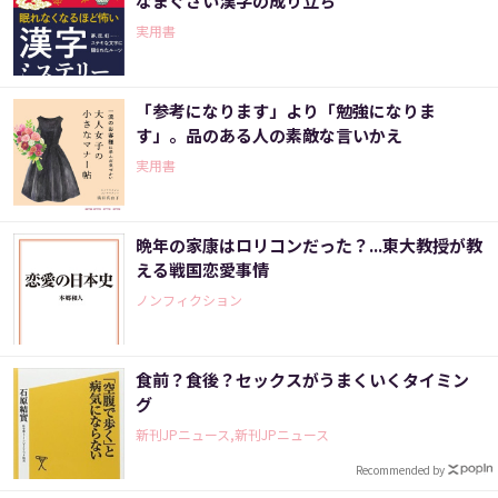
なまぐさい漢字の成り立ち
実用書
「参考になります」より「勉強になりま
す」。品のある人の素敵な言いかえ
実用書
晩年の家康はロリコンだった？...東大教授が教
える戦国恋愛事情
ノンフィクション
食前？食後？セックスがうまくいくタイミン
グ
新刊JPニュース,新刊JPニュース
Recommended by