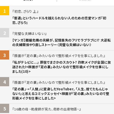
1
初恋、ざらり 上
「普通」というハードルを越えられない人のための恋愛マンガ『初
恋、ざらり』
2
完璧な夫婦はいない
【マンガ】離婚危機の夫婦が、記憶喪失のフリでラブラブに!? 大逆転
の夫婦関係やり直しストーリー〈完璧な夫婦はいない〉
3
顔面が「足の裏」みたいなので整形級メイクを仕事にしました
「私がテレビに...」 原宿でまさかのスカウト? 詐欺メイクが全国に放
送された!<顔面が「足の裏」みたいなので整形級メイクを仕事にし
ました(10)>
4
顔面が「足の裏」みたいなので整形級メイクを仕事にしました
「足の裏」→「人間」に変身したYouTuber。「人生、捨てたもんじゃ
ない!」と思えるコミックエッセイ<顔面が「足の裏」みたいなので整
形級メイクを仕事にしました>
5
16歳の母 ~助産師が見た、奇跡の出産物語~