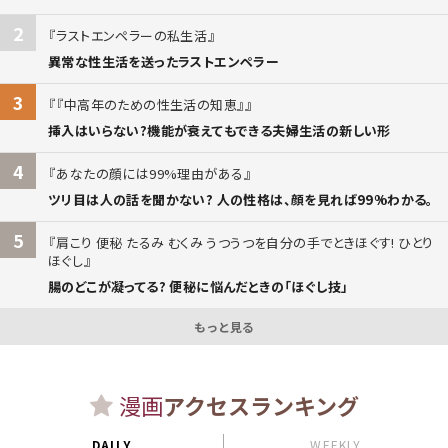
2
ラストエンペラーの私生活
異常な性生活を送ったラストエンペラー
3
『中高年のための性生活の知恵』
挿入はいらない?機能が衰えてもできる夫婦生活の新しい形
4
あなたの顔には99%理由がある
ツリ目は人の話を聞かない? 人の性格は、顔を見れば99%わかる。
5
肩こり 便秘 たるみ むくみ うつうつを自分の手でときほぐす! ひとり
ほぐし
腸のどこが凝ってる? 便秘に悩んだときの「ほぐし技」
もっと見る
漫画
アクセスランキング
DAILY
WEEKLY