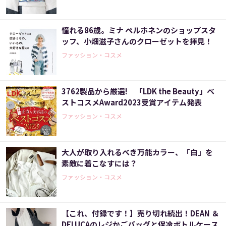
憧れる86歳。ミナ ペルホネンのショップスタ
ッフ、小畑滋子さんのクローゼットを拝見！
ファッション・コスメ
3762製品から厳選! 「LDK the Beauty」ベ
ストコスメAward2023受賞アイテム発表
ファッション・コスメ
大人が取り入れるべき万能カラー、「白」を
素敵に着こなすには？
ファッション・コスメ
【これ、付録です！】売り切れ続出！DEAN ＆
DELUCAのレジかごバッグと保冷ボトルケース