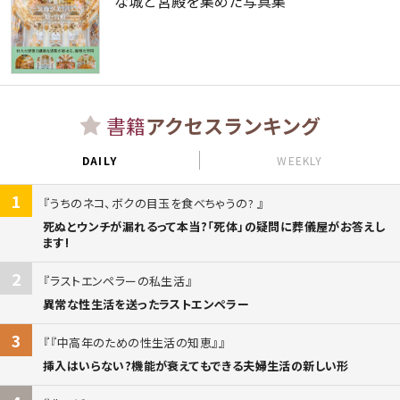
な城と宮殿を集めた写真集
書籍
アクセスランキング
DAILY
WEEKLY
1
うちのネコ、ボクの目玉を食べちゃうの?
死ぬとウンチが漏れるって本当?「死体」の疑問に葬儀屋がお答えし
ます!
2
ラストエンペラーの私生活
異常な性生活を送ったラストエンペラー
3
『中高年のための性生活の知恵』
挿入はいらない?機能が衰えてもできる夫婦生活の新しい形