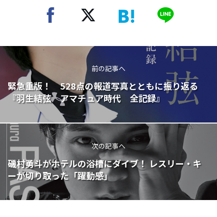
前の記事へ
緊急重版！ 528点の報道写真とともに振り返る
『羽生結弦 アマチュア時代 全記録』
次の記事へ
磯村勇斗がホテルの浴槽にダイブ！ レスリー・キ
ーが切り取った「躍動感」