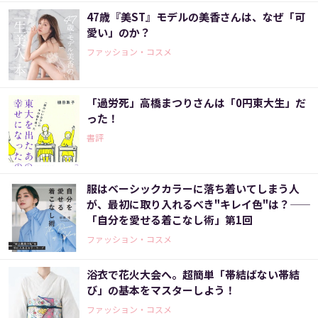
47歳『美ST』モデルの美香さんは、なぜ「可
愛い」のか？
ファッション・コスメ
「過労死」高橋まつりさんは「0円東大生」だ
った！
書評
服はベーシックカラーに落ち着いてしまう人
が、最初に取り入れるべき"キレイ色"は？――
「自分を愛せる着こなし術」第1回
ファッション・コスメ
浴衣で花火大会へ。超簡単「帯結ばない帯結
び」の基本をマスターしよう！
ファッション・コスメ