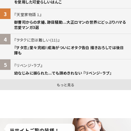
を使用した可愛らしいはんこ
3
天堂家物語 1
御曹司からの求婚、跡目騒動...大正ロマンの世界にどっぷりハマる
恋愛マンガ3選
4
ヲタクに恋は難しい (11)
『ヲタ恋』堂々完結! 成海がついにオタク告白 描きおろしでは後日
譚も
5
リベンジ・ラブ
幼なじみに振られた...でも諦めきれない 『リベンジ・ラブ』
もっと見る
当サイトご覧の皆様！