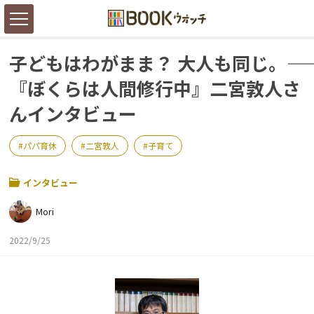
子どもはわがまま？ 大人も同じ。――
『ぼくらは人間修行中』二宮敦人さ
んインタビュー
パパ育休
二宮敦人
子育て
インタビュー
Mori
2022/9/25