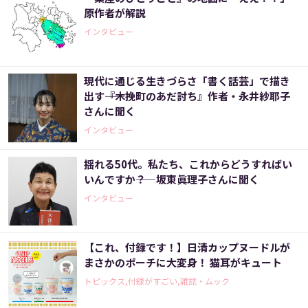
原作者が解説
インタビュー
現代に通じる生きづらさ「書く話芸」で描き
出す――『木挽町のあだ討ち』作者・永井紗耶子
さんに聞く
インタビュー
揺れる50代。私たち、これからどうすればい
いんですか――？ 坂東眞理子さんに聞く
インタビュー
【これ、付録です！】日清カップヌードルが
まさかのポーチに大変身！ 猫耳がキュート
トピックス,付録がすごい,雑誌・ムック