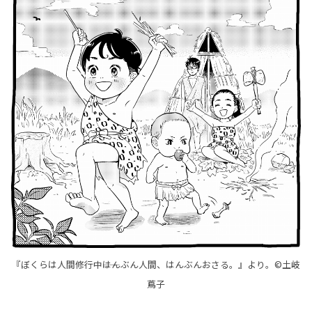
『ぼくらは人間修行中――はんぶん人間、はんぶんおさる。』より。©土岐
蔦子