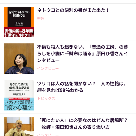
ネトウヨとの決別の書がまた出た！
書評
不倫も殺人も起きない、「普通の主婦」の暮
らしを小説に――『財布は踊る』原田ひ香さんイ
ンタビュー
インタビュー
ツリ目は人の話を聞かない？ 人の性格は、
顔を見れば99%わかる。
トピックス
「死にたい人」に必要なのはどんな居場所？
牧師・沼田和也さんの寄り添い方
インタビュー