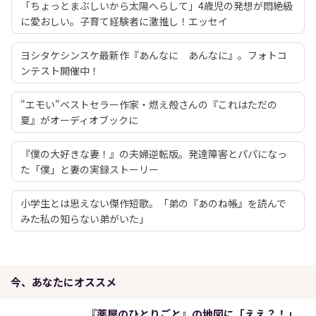
「ちょっとまぶしいから太陽へらして」4歳児の発想が悶絶級
に愛おしい。子育て経験者に激推し！エッセイ
ヨシタケシンスケ最新作『あんなに あんなに』。フォトコ
ンテスト開催中！
"エモい"ベストセラー作家・燃え殻さんの『これはただの
夏』がオーディオブックに
『僕の大好きな妻！』の夫婦逆転版。発達障害とパパになっ
た「僕」と妻の実録ストーリー
小学生とは思えない傑作短歌。「弟の『あのね帳』を読んで
みた私の知らない弟がいた」
今、あなたにオススメ
『薬屋のひとりごと』の地図に「ええ？！」