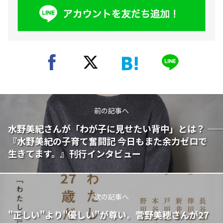
前の記事へ
水野美紀さんが「わが子に見せたい背中」とは？ ――
『水野美紀の子育て奮闘記 今日もまた余力ゼロで
生きてます。』刊行インタビュー
次の記事へ
"正しい"より"優しい"が尊い。菅野美穂さんが27