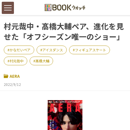
村元哉中・髙橋大輔ペア、進化を見
せた「オフシーズン唯一のショー」
かなだいペア
アイスダンス
フィギュアスケート
村元哉中
髙橋大輔
AERA
2022/9/12