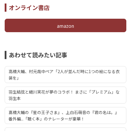
オンライン書店
amazon
あわせて読みたい記事
高橋大輔、村元哉中ペア「2人が並んだ時に1つの絵になる衣
装を」
羽生結弦と蜷川実花が夢のコラボ！ まさに「プレミアム」な
羽生本
髙橋大輔の『星の王子さま』、上白石萌音の『君の名は。』
番外編...「聴く本」のナレーターが豪華！