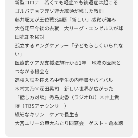
新型コロナ 若くても軽症でも後遺症は起こる
ゴルバチョフ元ソ連大統領が残した教訓
藤井聡太が王位戦3連覇「新しい」感覚が強み
大谷翔平今後の去就 大リーグ・エンゼルスが球
団売却を検討
孤立するヤングケアラー「子どもらしくいられな
い」
医療的ケア児支援法施行から1年 地域の医療と
つながる機会を
高校入試を控える中学生の内申書サバイバル
木村文乃×深田晃司 新しい世界が広がった
「話し方対談」秀島史香（ラジオDJ）×井上貴
博（TBSアナウンサー）
繊細なキリン ケアで長生き
大宮エリーの東大ふたり同窓会 ゲスト・倉本聰