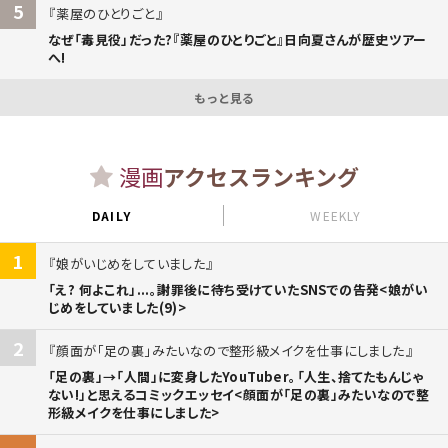
5
薬屋のひとりごと
なぜ「毒見役」だった?『薬屋のひとりごと』日向夏さんが歴史ツアー
へ!
もっと見る
漫画
アクセスランキング
DAILY
WEEKLY
1
娘がいじめをしていました
「え? 何よこれ」...。謝罪後に待ち受けていたSNSでの告発<娘がい
じめをしていました(9)>
2
顔面が「足の裏」みたいなので整形級メイクを仕事にしました
「足の裏」→「人間」に変身したYouTuber。「人生、捨てたもんじゃ
ない!」と思えるコミックエッセイ<顔面が「足の裏」みたいなので整
形級メイクを仕事にしました>