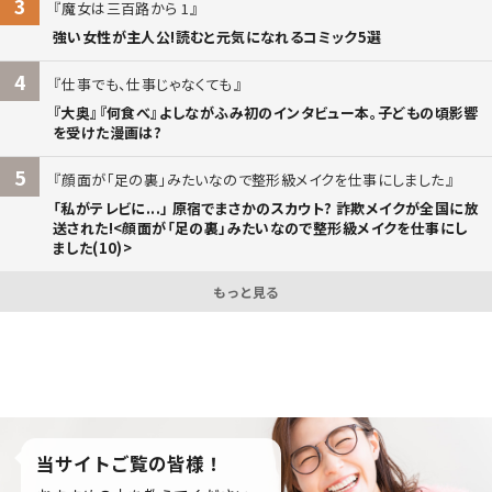
3
魔女は三百路から 1
強い女性が主人公!読むと元気になれるコミック5選
4
仕事でも、仕事じゃなくても
『大奥』『何食べ』よしながふみ初のインタビュー本。子どもの頃影響
を受けた漫画は?
5
顔面が「足の裏」みたいなので整形級メイクを仕事にしました
「私がテレビに...」 原宿でまさかのスカウト? 詐欺メイクが全国に放
送された!<顔面が「足の裏」みたいなので整形級メイクを仕事にし
ました(10)>
もっと見る
当サイトご覧の皆様！