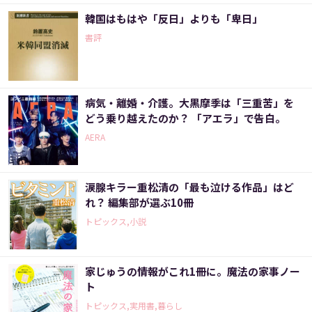
韓国はもはや「反日」よりも「卑日」
書評
病気・離婚・介護。大黒摩季は「三重苦」を
どう乗り越えたのか？ 「アエラ」で告白。
AERA
涙腺キラー重松清の「最も泣ける作品」はど
れ？ 編集部が選ぶ10冊
トピックス,小説
家じゅうの情報がこれ1冊に。魔法の家事ノー
ト
トピックス,実用書,暮らし