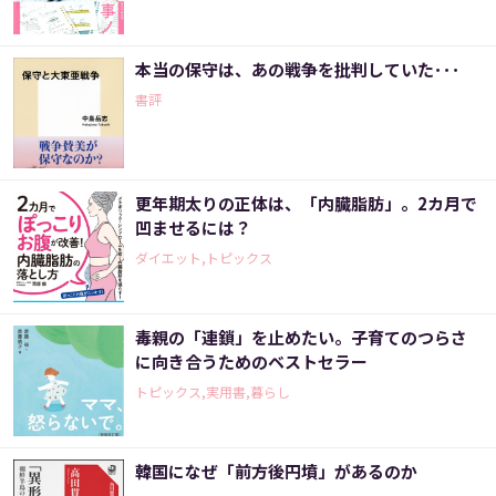
本当の保守は、あの戦争を批判していた･･･
書評
更年期太りの正体は、「内臓脂肪」。2カ月で
凹ませるには？
ダイエット,トピックス
毒親の「連鎖」を止めたい。子育てのつらさ
に向き合うためのベストセラー
トピックス,実用書,暮らし
韓国になぜ「前方後円墳」があるのか