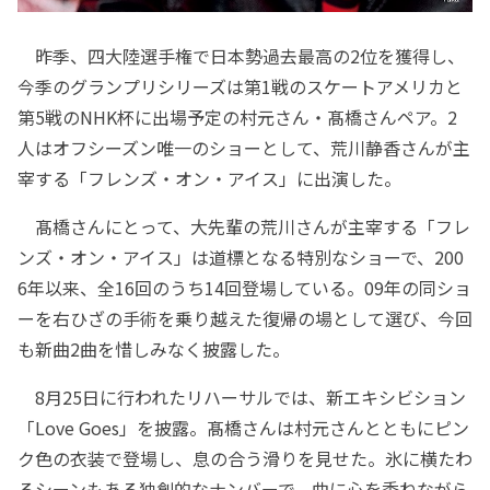
昨季、四大陸選手権で日本勢過去最高の2位を獲得し、
今季のグランプリシリーズは第1戦のスケートアメリカと
第5戦のNHK杯に出場予定の村元さん・髙橋さんペア。2
人はオフシーズン唯一のショーとして、荒川静香さんが主
宰する「フレンズ・オン・アイス」に出演した。
髙橋さんにとって、大先輩の荒川さんが主宰する「フレ
ンズ・オン・アイス」は道標となる特別なショーで、200
6年以来、全16回のうち14回登場している。09年の同ショ
ーを右ひざの手術を乗り越えた復帰の場として選び、今回
も新曲2曲を惜しみなく披露した。
8月25日に行われたリハーサルでは、新エキシビション
「Love Goes」を披露。髙橋さんは村元さんとともにピン
ク色の衣装で登場し、息の合う滑りを見せた。氷に横たわ
るシーンもある独創的なナンバーで、曲に心を委ねながら