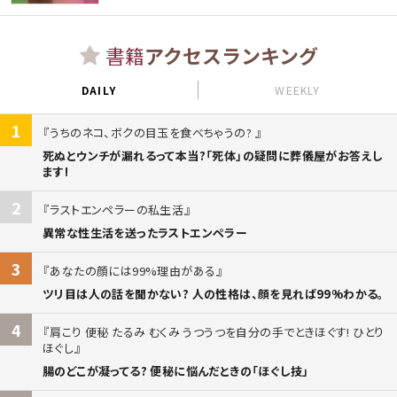
書籍
アクセスランキング
DAILY
WEEKLY
1
うちのネコ、ボクの目玉を食べちゃうの?
死ぬとウンチが漏れるって本当?「死体」の疑問に葬儀屋がお答えし
ます!
2
ラストエンペラーの私生活
異常な性生活を送ったラストエンペラー
3
あなたの顔には99%理由がある
ツリ目は人の話を聞かない? 人の性格は、顔を見れば99%わかる。
4
肩こり 便秘 たるみ むくみ うつうつを自分の手でときほぐす! ひとり
ほぐし
腸のどこが凝ってる? 便秘に悩んだときの「ほぐし技」