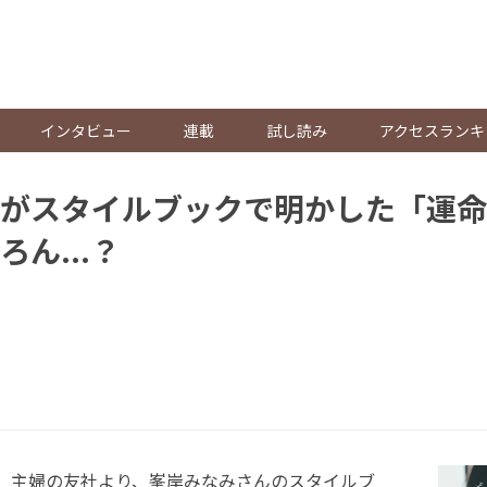
。
インタビュー
連載
試し読み
アクセスランキ
がスタイルブックで明かした「運命
ん...？
日、主婦の友社より、峯岸みなみさんのスタイルブ