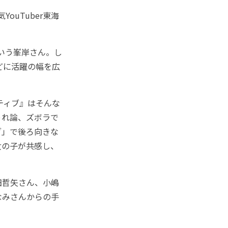
ouTuber東海
という峯岸さん。し
などに活躍の幅を広
ティブ』はそんな
ゃれ論、ズボラで
ブ」で後ろ向きな
女の子が共感し、
田哲矢さん、小嶋
なみさんからの手