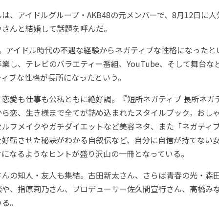
、アイドルグループ・AKB48の元メンバーで、8月12日に人気Y
やさんと結婚して話題を呼んだ。
...。アイドル時代の不遇な経験からネガティブな性格になった
を卒業し、テレビのバラエティー番組、YouTube、そして舞台
ティブな性格が長所になったという。
恋愛も仕事も公私ともに絶好調。『短所ネガティブ 長所ネガ
から恋、生き様まで全てが詰め込まれたスタイルブック。おし
セルフメイクやガチダイエットなど美容ネタ、また「ネガティ
を好転させた秘訣がわかる自叙伝など、自分に自信が持てない
けになるようなヒントが盛り沢山の一冊となっている。
んの知人・友人も集結。古田新太さん、さらば青春の光・森
談や、指原莉乃さん、プロデューサー佐久間宣行さん、高橋み
いる。