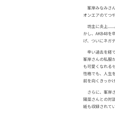
峯岸みなみさんは
オンエアのてつ
坊主に炎上...
かし、AKB48
げ、ついにネガ
辛い過去を経て
峯岸さんの私服
も可愛くなれる
性格でも、人生
前を向くきっか
さらに、峯岸さ
陽菜さんとの対
紙も収録されて