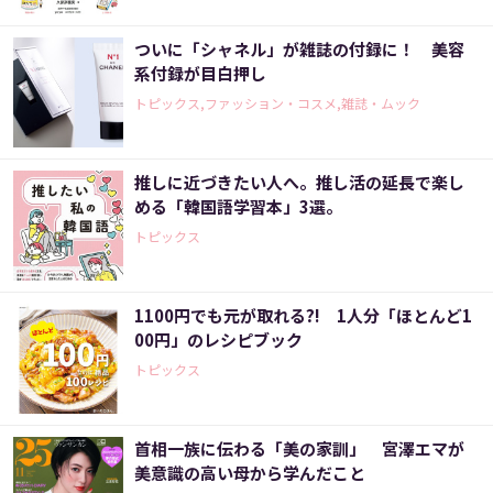
ついに「シャネル」が雑誌の付録に！ 美容
系付録が目白押し
トピックス,ファッション・コスメ,雑誌・ムック
推しに近づきたい人へ。推し活の延長で楽し
める「韓国語学習本」3選。
トピックス
1100円でも元が取れる?! 1人分「ほとんど1
00円」のレシピブック
トピックス
首相一族に伝わる「美の家訓」 宮澤エマが
美意識の高い母から学んだこと