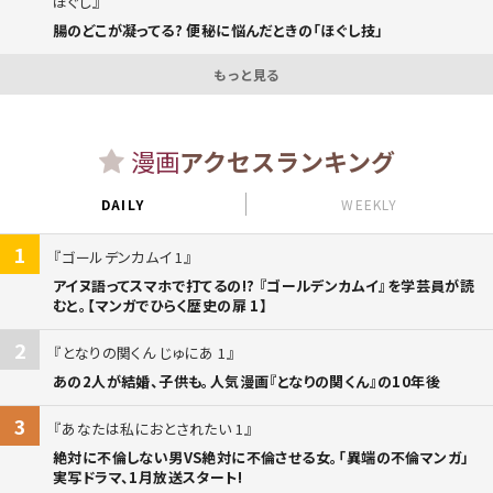
ほぐし
腸のどこが凝ってる? 便秘に悩んだときの「ほぐし技」
もっと見る
漫画
アクセスランキング
DAILY
WEEKLY
1
ゴールデンカムイ 1
アイヌ語ってスマホで打てるの!? 『ゴールデンカムイ』を学芸員が読
むと。【マンガでひらく歴史の扉 1】
2
となりの関くん じゅにあ 1
あの2人が結婚、子供も。人気漫画『となりの関くん』の10年後
3
あなたは私におとされたい 1
絶対に不倫しない男VS絶対に不倫させる女。「異端の不倫マンガ」
実写ドラマ、1月放送スタート!