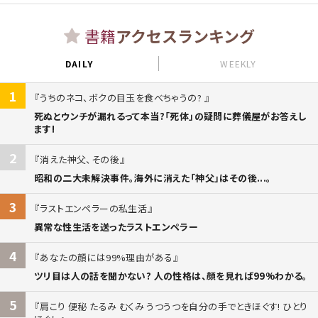
書籍
アクセスランキング
DAILY
WEEKLY
1
うちのネコ、ボクの目玉を食べちゃうの?
死ぬとウンチが漏れるって本当?「死体」の疑問に葬儀屋がお答えし
ます!
2
消えた神父、その後
昭和の二大未解決事件。海外に消えた「神父」はその後...。
3
ラストエンペラーの私生活
異常な性生活を送ったラストエンペラー
4
あなたの顔には99%理由がある
ツリ目は人の話を聞かない? 人の性格は、顔を見れば99%わかる。
5
肩こり 便秘 たるみ むくみ うつうつを自分の手でときほぐす! ひとり