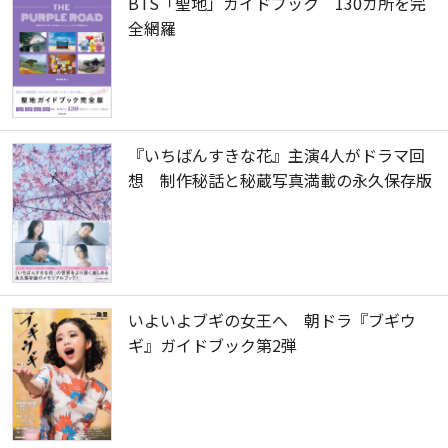
BTS「聖地」ガイドブック 130カ所を完
全網羅
『いちばんすきな花』主演4人がドラマ回
想 制作秘話と秘蔵写真満載の永久保存版
いよいよブギの女王へ 朝ドラ『ブギウ
ギ』ガイドブック第2弾