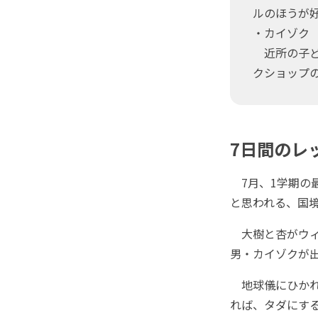
ルのほうが
・カイゾク
近所の子ど
クショップの店
7日間のレ
7月、1学期の
と思われる、国
大樹と杏がウィ
男・カイゾクが
地球儀にひかれ
れば、タダにす