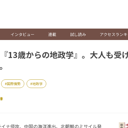
。
インタビュー
連載
試し読み
アクセスランキ
『13歳からの地政学』。大人も受
。
国際情勢
地政学
律
イナ侵攻、中国の海洋進出、北朝鮮のミサイル発