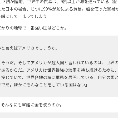
、3割が陸地。世界中の貿易は、9割以上が海を通っている（船
れた日本の場合、じつに99％が船による貿易。船を使った貿易
一瞬にして止まってしまう。
かりの地球で一番強い国はどこか。
いと言えばアメリカでしょうか」
「そうだ。そしてアメリカが超大国と言われているのは、世界
であるからだ。アメリカは世界最強の海軍を持ち続けるために、
を投じていて、世界各地の海に軍艦を展開している。自分の国
までだ。ほかにそんなことをしている国はない」
そんなにも軍艦に金を使うのか。