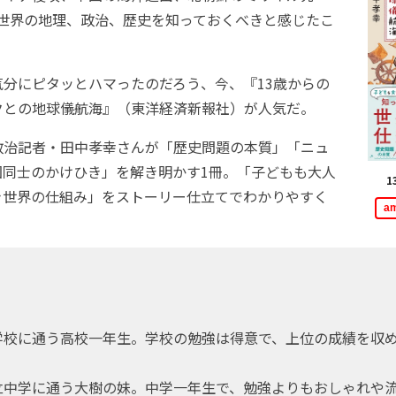
今ほど、世界の地理、政治、歴史を知っておくべきと感じたこ
分にピタッとハマったのだろう、今、『13歳からの
クとの地球儀航海』（東洋経済新報社）が人気だ。
治記者・田中孝幸さんが「歴史問題の本質」「ニュ
国同士のかけひき」を解き明かす1冊。「子どもも大人
1
き世界の仕組み」をストーリー仕立てでわかりやすく
a
校に通う高校一年生。学校の勉強は得意で、上位の成績を収
中学に通う大樹の妹。中学一年生で、勉強よりもおしゃれや