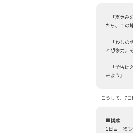
「夏休みの
たら、この
「わしの話
と想像力。
「予習は必
みよう」
こうして、7日
■構成
1日目 物