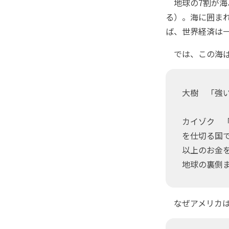
地球の7割が海
る）。海に囲ま
ば、世界経済は
では、この海ば
大樹 「強
カイゾク 
を仕切る国
以上のお金
地球の裏側
なぜアメリカは