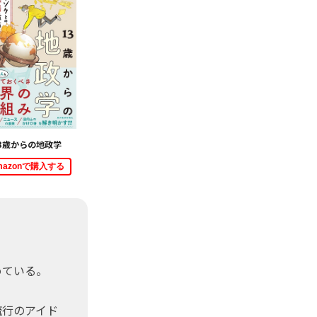
3歳からの地政学
mazonで購入する
めている。
流行のアイド