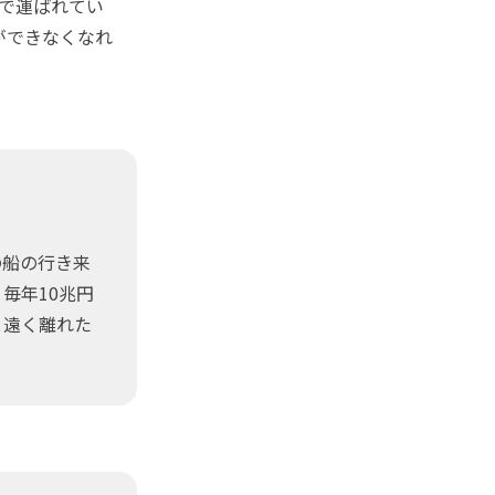
で運ばれてい
ができなくなれ
の船の行き来
毎年10兆円
と遠く離れた