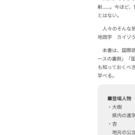
射......。
とはない。
人々のそんな気
地政学 カイゾ
本書は、国際政
ースの裏側」「
も知っておくべ
学べる。
■登場人物
・大樹
県内の進学
・杏
地元の公立