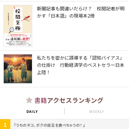
新聞記事も間違いだらけ？ 校閲記者が明
かす「日本語」の現場本2冊
私たちを密かに誘導する「認知バイアス」
の仕掛け 行動経済学のベストセラー日本
上陸！
書籍
アクセスランキング
DAILY
WEEKLY
1
うちのネコ、ボクの目玉を食べちゃうの?