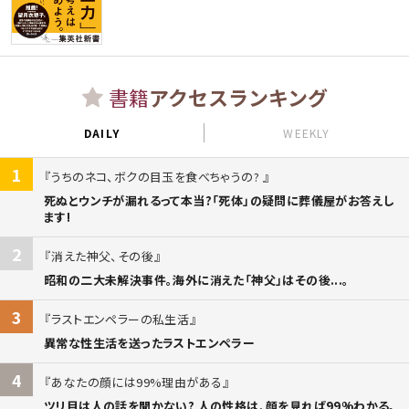
書籍
アクセスランキング
DAILY
WEEKLY
1
うちのネコ、ボクの目玉を食べちゃうの?
死ぬとウンチが漏れるって本当?「死体」の疑問に葬儀屋がお答えし
ます!
2
消えた神父、その後
昭和の二大未解決事件。海外に消えた「神父」はその後...。
3
ラストエンペラーの私生活
異常な性生活を送ったラストエンペラー
4
あなたの顔には99%理由がある
ツリ目は人の話を聞かない? 人の性格は、顔を見れば99%わかる。