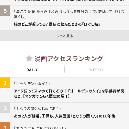
5
肩こり 便秘 たるみ むくみ うつうつを自分の手でときほぐす! ひとり
ほぐし
腸のどこが凝ってる? 便秘に悩んだときの「ほぐし技」
もっと見る
漫画
アクセスランキング
DAILY
WEEKLY
1
ゴールデンカムイ 1
アイヌ語ってスマホで打てるの!? 『ゴールデンカムイ』を学芸員が読
むと。【マンガでひらく歴史の扉 1】
2
となりの関くん じゅにあ 1
あの2人が結婚、子供も。人気漫画『となりの関くん』の10年後
3
あなたは私におとされたい 1