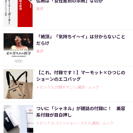
仏教は「女性差別の宗教」なのか
書評
「絶頂」「気持ちイ～イ」は分からないこと
だらけ
書評
【これ、付録です！】マーモット×ひつじの
ショーンのエコバッグ
トピックス,付録がすごい,雑誌・ムック
ついに「シャネル」が雑誌の付録に！ 美容
系付録が目白押し
トピックス,ファッション・コスメ,雑誌・ムック