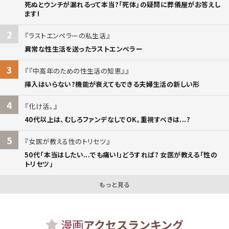
死ぬとウンチが漏れるって本当?「死体」の疑問に葬儀屋がお答えし
ます!
2
ラストエンペラーの私生活
異常な性生活を送ったラストエンペラー
3
『中高年のための性生活の知恵』
挿入はいらない?機能が衰えてもできる夫婦生活の新しい形
4
化け活。
40代以上は、むしろファンデなしでOK。重視すべきは...?
5
女医が教える性のトリセツ
50代「本当はしたい...でも痛い!」どうすれば? 女医が教える「性の
トリセツ」
もっと見る
漫画
アクセスランキング