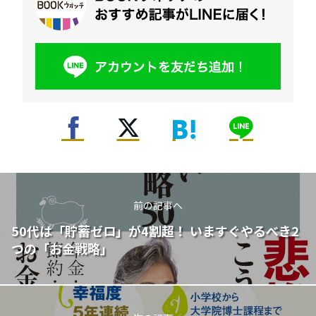
前の記事へ
50代は「貯蓄ゼロ」が4割超！ いますぐやるべき2
つの「お金戦略」