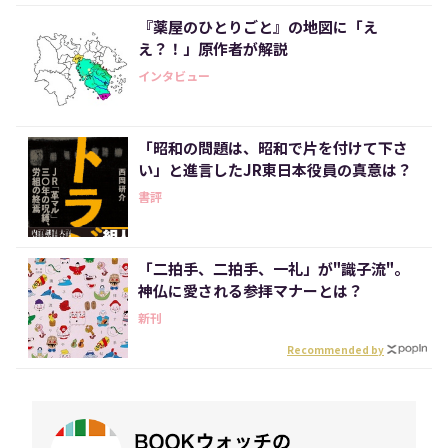
『薬屋のひとりごと』の地図に「え
え？！」原作者が解説
インタビュー
「昭和の問題は、昭和で片を付けて下さ
い」と進言したJR東日本役員の真意は？
書評
「二拍手、二拍手、一礼」が"識子流"。
神仏に愛される参拝マナーとは？
新刊
Recommended by