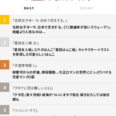
DAILY
WEEKLY
1
北欧女子オーサ、日本で恋をする。
北欧女子オーサ、日本で恋をする。:(7) 離婚率が高いスウェーデン。
結婚より人気なのは...
2
夏目友人帳 25
「夏目友人帳」コラボはんこ「夏目はんこ帳」 キャラクターイラスト
を使用した可愛らしいはんこ
3
天堂家物語 1
御曹司からの求婚、跡目騒動...大正ロマンの世界にどっぷりハマる
恋愛マンガ3選
4
ヲタクに恋は難しい (11)
『ヲタ恋』堂々完結! 成海がついにオタク告白 描きおろしでは後日
譚も
5
リベンジ・ラブ