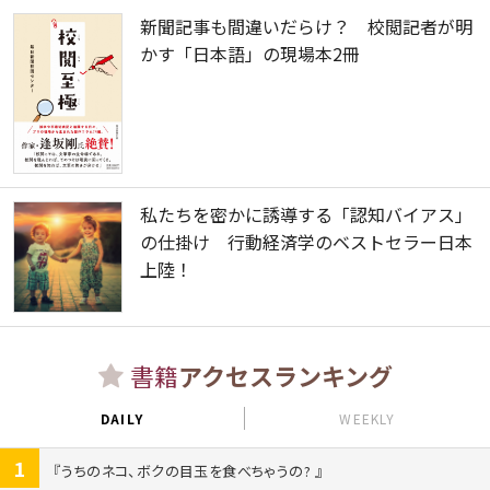
新聞記事も間違いだらけ？ 校閲記者が明
かす「日本語」の現場本2冊
私たちを密かに誘導する「認知バイアス」
の仕掛け 行動経済学のベストセラー日本
上陸！
書籍
アクセスランキング
DAILY
WEEKLY
1
うちのネコ、ボクの目玉を食べちゃうの?