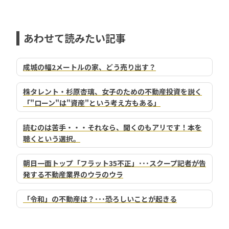
あわせて読みたい記事
成城の幅2メートルの家、どう売り出す？
株タレント・杉原杏璃、女子のための不動産投資を説く
「"ローン"は"資産"という考え方もある」
読むのは苦手・・・それなら、聞くのもアリです！本を
聴くという選択。
朝日一面トップ「フラット35不正」･･･スクープ記者が告
発する不動産業界のウラのウラ
「令和」の不動産は？･･･恐ろしいことが起きる