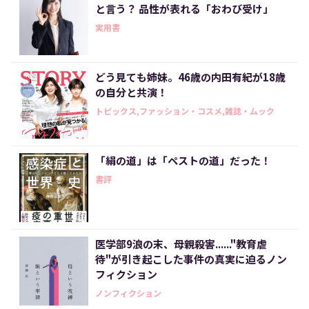
と言う？ 品性が表れる「おわび受け」
実用書
どう見ても姉妹。46歳の内田有紀が18歳
の自分と共演！
トピックス,ファッション・コスメ,雑誌・ムック
「絹の道」は「ペストの道」だった！
書評
医学部9浪の末、母親殺害......"教育虐
待"が引き起こした事件の真実に迫るノン
フィクション
ノンフィクション