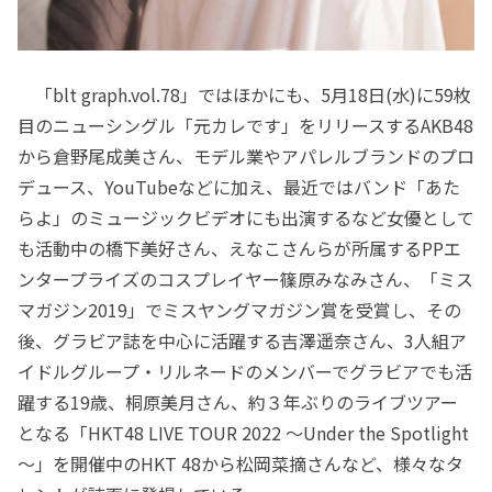
「blt graph.vol.78」ではほかにも、5月18日(水)に59枚
目のニューシングル「元カレです」をリリースするAKB48
から倉野尾成美さん、モデル業やアパレルブランドのプロ
デュース、YouTubeなどに加え、最近ではバンド「あた
らよ」のミュージックビデオにも出演するなど女優として
も活動中の橋下美好さん、えなこさんらが所属するPPエ
ンタープライズのコスプレイヤー篠原みなみさん、「ミス
マガジン2019」でミスヤングマガジン賞を受賞し、その
後、グラビア誌を中心に活躍する吉澤遥奈さん、3人組ア
イドルグループ・リルネードのメンバーでグラビアでも活
躍する19歳、桐原美月さん、約３年ぶりのライブツアー
となる「HKT48 LIVE TOUR 2022 ～Under the Spotlight
～」を開催中のHKT 48から松岡菜摘さんなど、様々なタ