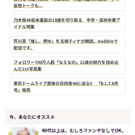
妄想トークも...
乃木坂46岩本蓮加の18歳を切り取る 中学・高校卒業ア
イドル特集
芥川賞「推し、燃ゆ」を玉城ティナが朗読。Audibleで
配信です。
フォロワー700万人超「なえなの」21歳の魅力を詰め込
んだ1st写真集
東京ドームライブ直後の日向坂46に迫る!! 「B.L.T.6月
号」発売
今、あなたにオススメ
40代以上は、むしろファンデなしでOK。