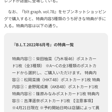
レントが誌面に登場している。
なお、『blt graph. vol.78』をセブンネットショッピン
グで購入すると、特典内容5種類のうち好きな特典が手に
入る。特典内容は以下の通り。
『B.L.T.2022年6月号』の特典一覧
特典内容①：柴田柚菜（乃木坂46）ポストカー
ド1枚（全3種類） ※A～Cの全3種類のポストカ
ードから選択し、ご購入いただけます。 特典内
容②：松岡菜摘（HKT48）ポストカード1枚 特典
内容③：倉野尾成美（AKB48）ポストカード1枚
特典内容④：篠原みなみポストカード1枚 特典内
容⑤：吉澤遥奈ポストカード1枚 【注意事項】
※4月21日現在 ※予約開始日時は店舗によって異