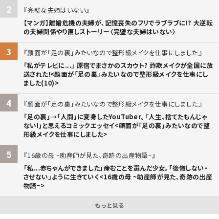
2
完璧な夫婦はいない
【マンガ】離婚危機の夫婦が、記憶喪失のフリでラブラブに!? 大逆転
の夫婦関係やり直しストーリー〈完璧な夫婦はいない〉
3
顔面が「足の裏」みたいなので整形級メイクを仕事にしました
「私がテレビに...」 原宿でまさかのスカウト? 詐欺メイクが全国に放
送された!<顔面が「足の裏」みたいなので整形級メイクを仕事にし
ました(10)>
4
顔面が「足の裏」みたいなので整形級メイクを仕事にしました
「足の裏」→「人間」に変身したYouTuber。「人生、捨てたもんじゃ
ない!」と思えるコミックエッセイ<顔面が「足の裏」みたいなので整
形級メイクを仕事にしました>
5
16歳の母 ~助産師が見た、奇跡の出産物語~
「私...赤ちゃんができました」――産むことを選んだ少女。「後悔しない・
させない」ように生きていく<16歳の母 ~助産師が見た、奇跡の出産
物語~>
もっと見る