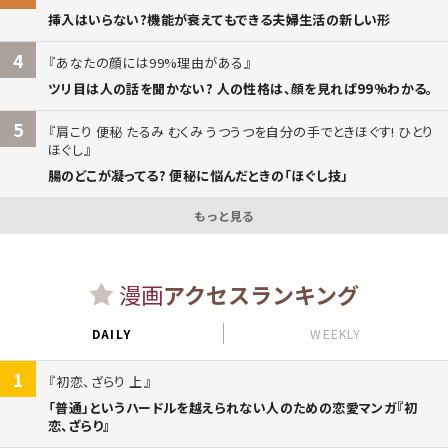
挿入はいらない?機能が衰えてもできる夫婦生活の新しい形
4
あなたの顔には99%理由がある
ツリ目は人の話を聞かない? 人の性格は、顔を見れば99%わかる。
5
肩こり 便秘 たるみ むくみ うつうつを自分の手でときほぐす! ひとり
ほぐし
腸のどこが凝ってる? 便秘に悩んだときの「ほぐし技」
もっと見る
漫画
アクセスランキング
DAILY
WEEKLY
1
初恋、ざらり 上
「普通」というハードルを越えられない人のための恋愛マンガ『初
恋、ざらり』