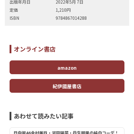
出版年月日
2022年5月 7日
定価
1,210円
ISBN
9784867014288
オンライン書店
amazon
紀伊國屋書店
あわせて読みたい記事
日向坂46金村美玖・河田陽菜・丹生明里の純白コーデ！