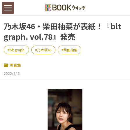
乃木坂46・柴田柚菜が表紙！『blt
graph. vol.78』発売
blt graph.
乃木坂46
柴田柚菜
写真集
2022/5/ 5