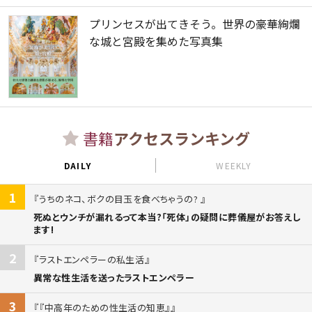
プリンセスが出てきそう。世界の豪華絢爛
な城と宮殿を集めた写真集
書籍
アクセスランキング
DAILY
WEEKLY
1
うちのネコ、ボクの目玉を食べちゃうの?
死ぬとウンチが漏れるって本当?「死体」の疑問に葬儀屋がお答えし
ます!
2
ラストエンペラーの私生活
異常な性生活を送ったラストエンペラー
3
『中高年のための性生活の知恵』