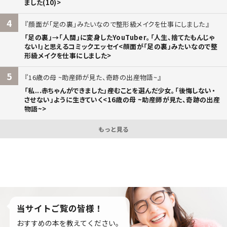
ました(10)>
4
顔面が「足の裏」みたいなので整形級メイクを仕事にしました
「足の裏」→「人間」に変身したYouTuber。「人生、捨てたもんじゃ
ない!」と思えるコミックエッセイ<顔面が「足の裏」みたいなので整
形級メイクを仕事にしました>
5
16歳の母 ~助産師が見た、奇跡の出産物語~
「私...赤ちゃんができました」――産むことを選んだ少女。「後悔しない・
させない」ように生きていく<16歳の母 ~助産師が見た、奇跡の出産
物語~>
もっと見る
当サイトご覧の皆様！
おすすめの本を教えてください。