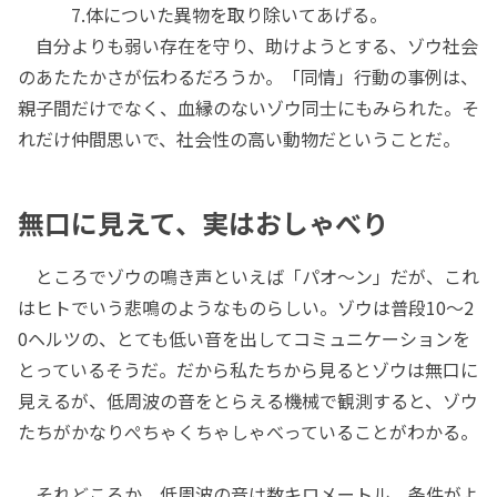
7.体についた異物を取り除いてあげる。
自分よりも弱い存在を守り、助けようとする、ゾウ社会
のあたたかさが伝わるだろうか。「同情」行動の事例は、
親子間だけでなく、血縁のないゾウ同士にもみられた。そ
れだけ仲間思いで、社会性の高い動物だということだ。
無口に見えて、実はおしゃべり
ところでゾウの鳴き声といえば「パオ～ン」だが、これ
はヒトでいう悲鳴のようなものらしい。ゾウは普段10～2
0ヘルツの、とても低い音を出してコミュニケーションを
とっているそうだ。だから私たちから見るとゾウは無口に
見えるが、低周波の音をとらえる機械で観測すると、ゾウ
たちがかなりぺちゃくちゃしゃべっていることがわかる。
それどころか、低周波の音は数キロメートル、条件がよ