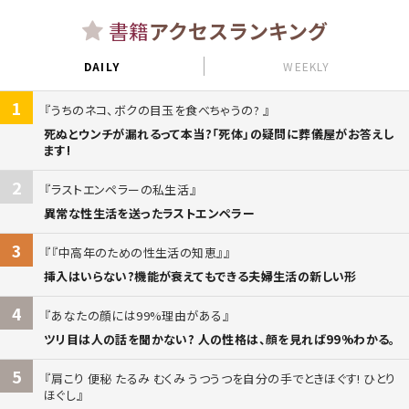
書籍
アクセスランキング
DAILY
WEEKLY
1
うちのネコ、ボクの目玉を食べちゃうの?
死ぬとウンチが漏れるって本当?「死体」の疑問に葬儀屋がお答えし
ます!
2
ラストエンペラーの私生活
異常な性生活を送ったラストエンペラー
3
『中高年のための性生活の知恵』
挿入はいらない?機能が衰えてもできる夫婦生活の新しい形
4
あなたの顔には99%理由がある
ツリ目は人の話を聞かない? 人の性格は、顔を見れば99%わかる。
5
肩こり 便秘 たるみ むくみ うつうつを自分の手でときほぐす! ひとり
ほぐし