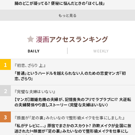
腸のどこが凝ってる? 便秘に悩んだときの「ほぐし技」
もっと見る
漫画
アクセスランキング
DAILY
WEEKLY
1
初恋、ざらり 上
「普通」というハードルを越えられない人のための恋愛マンガ『初
恋、ざらり』
2
完璧な夫婦はいない
【マンガ】離婚危機の夫婦が、記憶喪失のフリでラブラブに!? 大逆転
の夫婦関係やり直しストーリー〈完璧な夫婦はいない〉
3
顔面が「足の裏」みたいなので整形級メイクを仕事にしました
「私がテレビに...」 原宿でまさかのスカウト? 詐欺メイクが全国に放
送された!<顔面が「足の裏」みたいなので整形級メイクを仕事にし