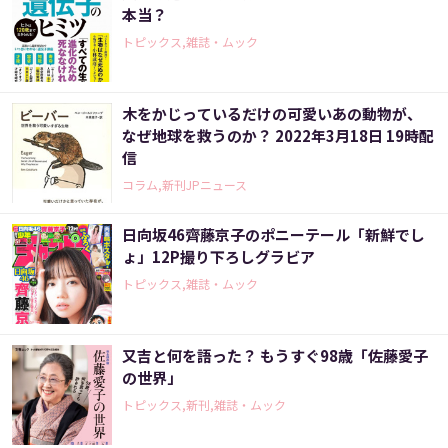
本当？
トピックス,雑誌・ムック
木をかじっているだけの可愛いあの動物が、
なぜ地球を救うのか？ 2022年3月18日 19時配
信
コラム,新刊JPニュース
日向坂46齊藤京子のポニーテール「新鮮でし
ょ」12P撮り下ろしグラビア
トピックス,雑誌・ムック
又吉と何を語った？ もうすぐ98歳「佐藤愛子
の世界」
トピックス,新刊,雑誌・ムック