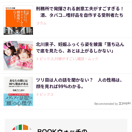
刑務所で発揮される創意工夫がすごすぎる！
酒、タバコ...嗜好品を自作する受刑者たち
コラム
北川景子、妊娠ふっくら姿を披露「落ち込ん
で底を見たら、あとは上がるしかない」
トピックス,付録がすごい,雑誌・ムック
ツリ目は人の話を聞かない？ 人の性格は、
顔を見れば99%わかる。
トピックス
Recommended by