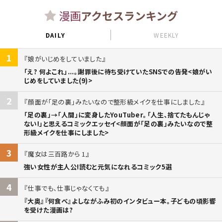
漫画
アクセスランキング
DAILY
WEEKLY
1
娘がいじめをしていました
「え? 何よこれ」...。謝罪後に待ち受けていたSNSでの告発<娘がい
じめをしていました(9)>
2
顔面が「足の裏」みたいなので整形級メイクを仕事にしました
「足の裏」→「人間」に変身したYouTuber。「人生、捨てたもんじゃ
ない!」と思えるコミックエッセイ<顔面が「足の裏」みたいなので整
形級メイクを仕事にしました>
3
魔女は三百路から 1
強い女性が主人公!読むと元気になれるコミック5選
4
仕事でも、仕事じゃなくても
『大奥』『何食べ』よしながふみ初のインタビュー本。子どもの頃影響
を受けた漫画は?