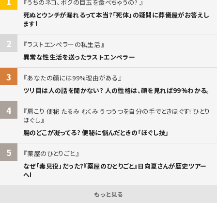
1
うちのネコ、ボクの目玉を食べちゃうの?
死ぬとウンチが漏れるって本当?「死体」の疑問に葬儀屋がお答えし
ます!
2
ラストエンペラーの私生活
異常な性生活を送ったラストエンペラー
3
あなたの顔には99%理由がある
ツリ目は人の話を聞かない? 人の性格は、顔を見れば99%わかる。
4
肩こり 便秘 たるみ むくみ うつうつを自分の手でときほぐす! ひとり
ほぐし
腸のどこが凝ってる? 便秘に悩んだときの「ほぐし技」
5
薬屋のひとりごと
なぜ「毒見役」だった?『薬屋のひとりごと』日向夏さんが歴史ツアー
へ!
もっと見る