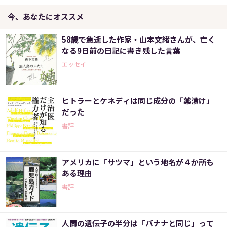
今、あなたにオススメ
58歳で急逝した作家・山本文緒さんが、亡く
なる9日前の日記に書き残した言葉
エッセイ
ヒトラーとケネディは同じ成分の「薬漬け」
だった
書評
アメリカに「サツマ」という地名が４か所も
ある理由
書評
人間の遺伝子の半分は「バナナと同じ」って