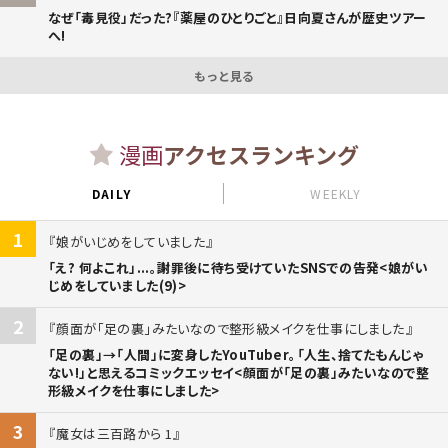
なぜ「毒見役」だった?『薬屋のひとりごと』日向夏さんが歴史ツアー
へ!
もっと見る
漫画
アクセスランキング
DAILY
WEEKLY
1
娘がいじめをしていました
「え? 何よこれ」...。謝罪後に待ち受けていたSNSでの告発<娘がい
じめをしていました(9)>
2
顔面が「足の裏」みたいなので整形級メイクを仕事にしました
「足の裏」→「人間」に変身したYouTuber。「人生、捨てたもんじゃ
ない!」と思えるコミックエッセイ<顔面が「足の裏」みたいなので整
形級メイクを仕事にしました>
3
魔女は三百路から 1