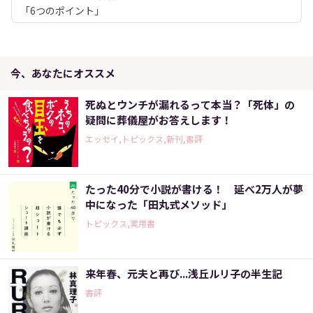
「6つのポイント」
今、あなたにオススメ
死ぬとウンチが漏れるって本当？「死体」の
疑問に葬儀屋がお答えします！
エッセイ,トピックス,新刊,書評
たった40分で小説が書ける！ 延べ2万人が夢
中になった「田丸式メソッド」
トピックス,実用書
来年春、元夫と再び...浅丘ルリ子の半生記
書評