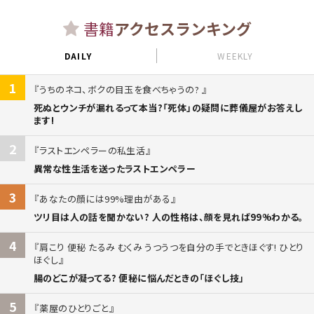
書籍
アクセスランキング
DAILY
WEEKLY
1
うちのネコ、ボクの目玉を食べちゃうの?
死ぬとウンチが漏れるって本当?「死体」の疑問に葬儀屋がお答えし
ます!
2
ラストエンペラーの私生活
異常な性生活を送ったラストエンペラー
3
あなたの顔には99%理由がある
ツリ目は人の話を聞かない? 人の性格は、顔を見れば99%わかる。
4
肩こり 便秘 たるみ むくみ うつうつを自分の手でときほぐす! ひとり
ほぐし
腸のどこが凝ってる? 便秘に悩んだときの「ほぐし技」
5
薬屋のひとりごと