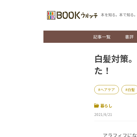
本を知る。本で知る
記事一覧
書評
白髪対策。
た！
ヘアケア
白髪
暮らし
2021/6/21
アラフィフにな