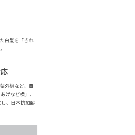
た白髪を「きれ
だ。
対応
紫外線など、自
みあげなど横」、
にし、日本抗加齢