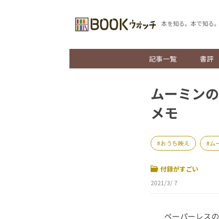
本を知る。本で知る
記事一覧
書評
ムーミンの
メモ
おうち映え
ム
付録がすごい
2021/3/ 7
ペーパーレスの