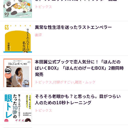
トピックス
異常な性生活を送ったラストエンペラー
書評
本田翼公式ブックで恋人気分に！「ほんだの
ばいくBOX」「ほんだのげーむBOX」2冊同時
発売
トピックス,付録がすごい,雑誌・ムック
そろそろ老眼かも？と思ったら。目がつらい
人のための10秒トレーニング
トピックス