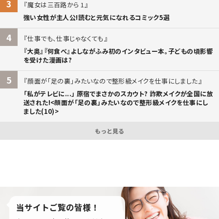
3
魔女は三百路から 1
強い女性が主人公!読むと元気になれるコミック5選
4
仕事でも、仕事じゃなくても
『大奥』『何食べ』よしながふみ初のインタビュー本。子どもの頃影響
を受けた漫画は?
5
顔面が「足の裏」みたいなので整形級メイクを仕事にしました
「私がテレビに...」 原宿でまさかのスカウト? 詐欺メイクが全国に放
送された!<顔面が「足の裏」みたいなので整形級メイクを仕事にし
ました(10)>
もっと見る
当サイトご覧の皆様！