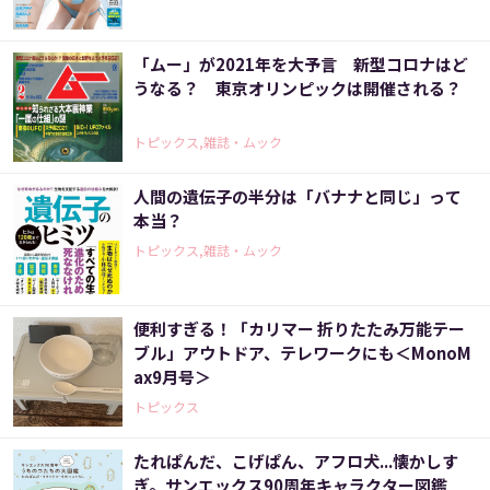
「ムー」が2021年を大予言 新型コロナはど
うなる？ 東京オリンピックは開催される？
トピックス,雑誌・ムック
人間の遺伝子の半分は「バナナと同じ」って
本当？
トピックス,雑誌・ムック
便利すぎる！「カリマー 折りたたみ万能テー
ブル」アウトドア、テレワークにも＜MonoM
ax9月号＞
トピックス
たれぱんだ、こげぱん、アフロ犬...懐かしす
ぎ。サンエックス90周年キャラクター図鑑