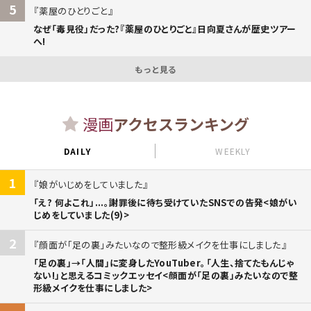
5
薬屋のひとりごと
なぜ「毒見役」だった?『薬屋のひとりごと』日向夏さんが歴史ツアー
へ!
もっと見る
漫画
アクセスランキング
DAILY
WEEKLY
1
娘がいじめをしていました
「え? 何よこれ」...。謝罪後に待ち受けていたSNSでの告発<娘がい
じめをしていました(9)>
2
顔面が「足の裏」みたいなので整形級メイクを仕事にしました
「足の裏」→「人間」に変身したYouTuber。「人生、捨てたもんじゃ
ない!」と思えるコミックエッセイ<顔面が「足の裏」みたいなので整
形級メイクを仕事にしました>