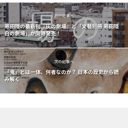
前の記事へ
恩田陸の最新刊『灰の劇場』と「文藝別冊 恩田陸
白の劇場」が同時発売！
次の記事へ
「鬼」とは一体、何者なのか？ 日本の歴史から読
み解く