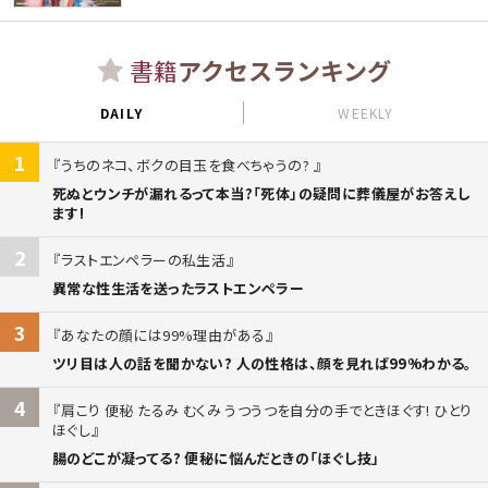
書籍
アクセスランキング
DAILY
WEEKLY
1
うちのネコ、ボクの目玉を食べちゃうの?
死ぬとウンチが漏れるって本当?「死体」の疑問に葬儀屋がお答えし
ます!
2
ラストエンペラーの私生活
異常な性生活を送ったラストエンペラー
3
あなたの顔には99%理由がある
ツリ目は人の話を聞かない? 人の性格は、顔を見れば99%わかる。
4
肩こり 便秘 たるみ むくみ うつうつを自分の手でときほぐす! ひとり
ほぐし
腸のどこが凝ってる? 便秘に悩んだときの「ほぐし技」