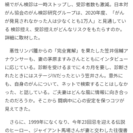
禍でがん検診は一時ストップし、受診者数も激減。日本対
がん協会のがん検診研究グループは、2020年度、「がん
が発見されなかった人は少なくとも1万人」と見通してい
る 検診控え、受診控えがどんなリスクをもたらすのか。
詳細に取材した。
悪性リンパ腫からの「完全寛解」を果たした笠井信輔ア
ナウンサーも、妻の茅原ますみさんとともにインタビュー
に応じている。診断を受けるまでに４カ月を要し、診断さ
れたときにはステージIVだったという笠井さん。意外に
も、自身のがんについて、ネットで検索することはしなか
った、と話している。ご夫妻はどんな風に情報に向き合っ
たのだろうか。そこから 闘病中に心の安定を保つコツが
見えてきた。
さらに、1999年になくなり、今年23回忌を迎える伝説
のヒーロー、ジャイアント馬場さんが妻と交わした往復書