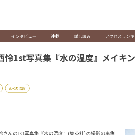
。
インタビュー
連載
試し読み
アクセスランキ
上西怜1st写真集『水の温度』メイキ
水の温度
怜さんの1st写真集『水の温度』(集英社)の撮影の裏側