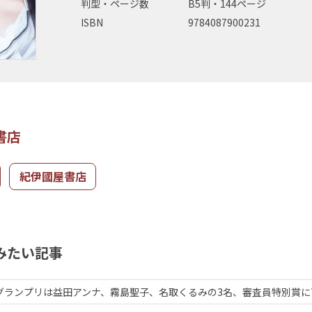
判型・ページ数
B5判・144ページ
ISBN
9784087900231
書店
紀伊國屋書店
みたい記事
021グランプリは益田アンナ、霧島聖子、名取くるみの3名、審査員特別賞