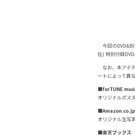
今回のDVD&B
社) 特別付録D
なお、本アイテムを
ートによって異
■forTUNE mus
オリジナルポスタ
■Amazon.co.jp
オリジナル生写真(A
■楽天ブックス