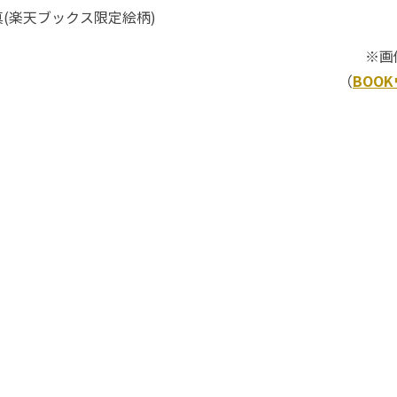
(楽天ブックス限定絵柄)
※画
（
BOO