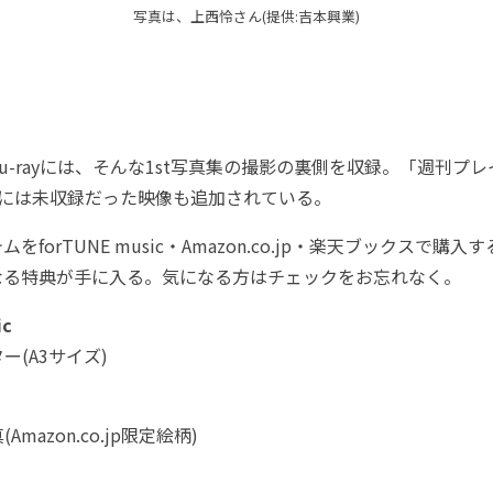
写真は、上西怜さん(提供:吉本興業)
lu-rayには、そんな1st写真集の撮影の裏側を収録。「週刊プ
VDには未収録だった映像も追加されている。
forTUNE music・Amazon.co.jp・楽天ブックスで購
なる特典が手に入る。気になる方はチェックをお忘れなく。
ic
ー(A3サイズ)
mazon.co.jp限定絵柄)