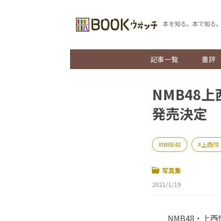
本を知る。本で知る
記事一覧
書評
NMB48
発売決定
NMB48
上西怜
写真集
2021/1/19
NMB48・上西