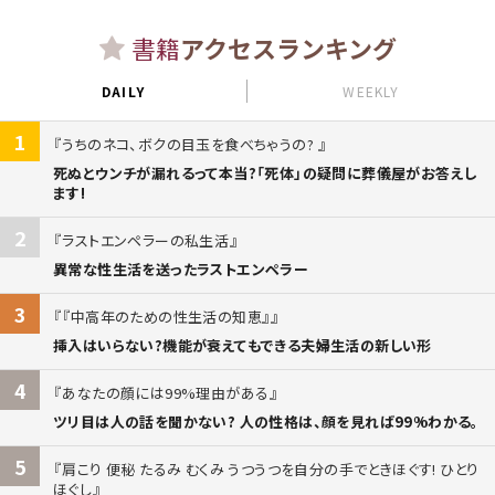
書籍
アクセスランキング
DAILY
WEEKLY
1
うちのネコ、ボクの目玉を食べちゃうの?
死ぬとウンチが漏れるって本当?「死体」の疑問に葬儀屋がお答えし
ます!
2
ラストエンペラーの私生活
異常な性生活を送ったラストエンペラー
3
『中高年のための性生活の知恵』
挿入はいらない?機能が衰えてもできる夫婦生活の新しい形
4
あなたの顔には99%理由がある
ツリ目は人の話を聞かない? 人の性格は、顔を見れば99%わかる。
5
肩こり 便秘 たるみ むくみ うつうつを自分の手でときほぐす! ひとり
ほぐし