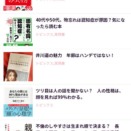
40代や50代。物忘れは認知症が原因？気にな
ったら読む本
トピックス,実用書
井川遥の魅力 年齢はハンデではない！
トピックス,実用書
ツリ目は人の話を聞かない？ 人の性格は、
顔を見れば99%わかる。
トピックス
不倫のしやすさは生まれ順で決まる？ 長