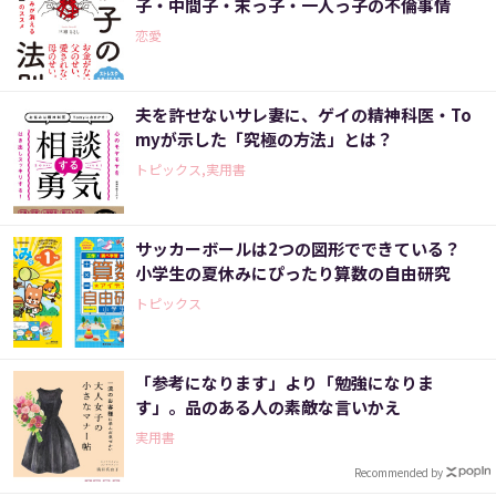
子・中間子・末っ子・一人っ子の不倫事情
恋愛
夫を許せないサレ妻に、ゲイの精神科医・To
myが示した「究極の方法」とは？
トピックス,実用書
サッカーボールは2つの図形でできている？
小学生の夏休みにぴったり算数の自由研究
トピックス
「参考になります」より「勉強になりま
す」。品のある人の素敵な言いかえ
実用書
Recommended by