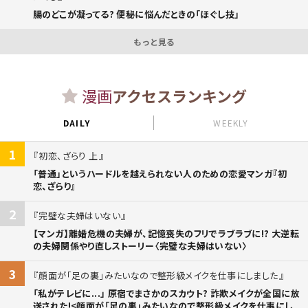
腸のどこが凝ってる? 便秘に悩んだときの「ほぐし技」
もっと見る
漫画
アクセスランキング
DAILY
WEEKLY
1
初恋、ざらり 上
「普通」というハードルを越えられない人のための恋愛マンガ『初
恋、ざらり』
2
完璧な夫婦はいない
【マンガ】離婚危機の夫婦が、記憶喪失のフリでラブラブに!? 大逆転
の夫婦関係やり直しストーリー〈完璧な夫婦はいない〉
3
顔面が「足の裏」みたいなので整形級メイクを仕事にしました
「私がテレビに...」 原宿でまさかのスカウト? 詐欺メイクが全国に放
送された!<顔面が「足の裏」みたいなので整形級メイクを仕事にし