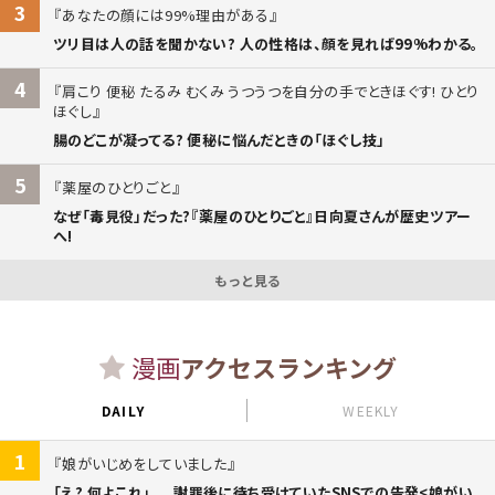
3
あなたの顔には99%理由がある
ツリ目は人の話を聞かない? 人の性格は、顔を見れば99%わかる。
4
肩こり 便秘 たるみ むくみ うつうつを自分の手でときほぐす! ひとり
ほぐし
腸のどこが凝ってる? 便秘に悩んだときの「ほぐし技」
5
薬屋のひとりごと
なぜ「毒見役」だった?『薬屋のひとりごと』日向夏さんが歴史ツアー
へ!
もっと見る
漫画
アクセスランキング
DAILY
WEEKLY
1
娘がいじめをしていました
「え? 何よこれ」...。謝罪後に待ち受けていたSNSでの告発<娘がい