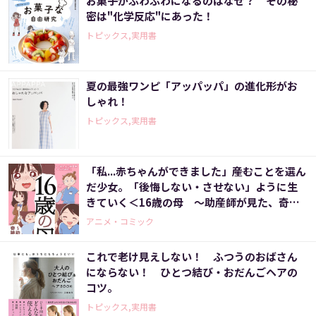
お菓子がふわふわになるのはなぜ？ その秘
密は"化学反応"にあった！
トピックス,実用書
夏の最強ワンピ「アッパッパ」の進化形がお
しゃれ！
トピックス,実用書
「私...赤ちゃんができました」――産むことを選ん
だ少女。「後悔しない・させない」ように生
きていく＜16歳の母 ～助産師が見た、奇跡
の出産物語～＞
アニメ・コミック
これで老け見えしない！ ふつうのおばさん
にならない！ ひとつ結び・おだんごヘアの
コツ。
トピックス,実用書