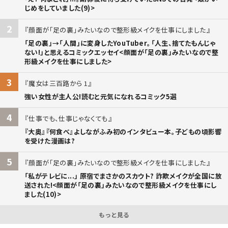
じめをしていました(9)>
2
顔面が「足の裏」みたいなので整形級メイクを仕事にしました
「足の裏」→「人間」に変身したYouTuber。「人生、捨てたもんじゃ
ない!」と思えるコミックエッセイ<顔面が「足の裏」みたいなので整
形級メイクを仕事にしました>
3
魔女は三百路から 1
強い女性が主人公!読むと元気になれるコミック5選
4
仕事でも、仕事じゃなくても
『大奥』『何食べ』よしながふみ初のインタビュー本。子どもの頃影響
を受けた漫画は?
5
顔面が「足の裏」みたいなので整形級メイクを仕事にしました
「私がテレビに...」 原宿でまさかのスカウト? 詐欺メイクが全国に放
送された!<顔面が「足の裏」みたいなので整形級メイクを仕事にし
ました(10)>
もっと見る