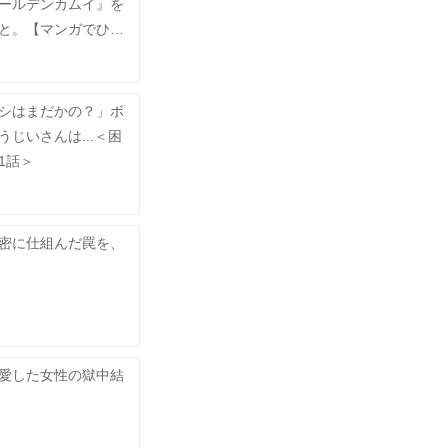
ールデンカムイ』を
と。【マンガでひら
】
シはまだかの？」ボ
じいさんは...＜困
1話＞
密に仕組んだ罠を、
愛した女性の獄中結