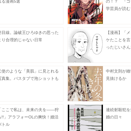
れる漫画5選
の！？ 『ゴ
学芸員が読む
く歴史の扉 1
妻目線。論破王ひろゆきの思った
【漫画】「メ
より合理的じゃない日常
ケたことを言う
ったじいさん
天使のような「美肌」に見とれる
中村文則が緻
写真集。バスタブで泡ショットも
見抜けるか
「ここで私は、未来の夫を――狩
連続射殺犯を
る!!」アラフォーOLの爽快！婚活
婚の日々
バトル