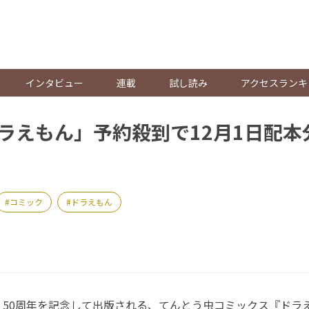
。
インタビュー
連載
試し読み
アクセスランキ
ドラえもん」予約殺到で12月1日配本
コミック
ドラえもん
50周年を記念して出版される、てんとう虫コミックス『ドラ