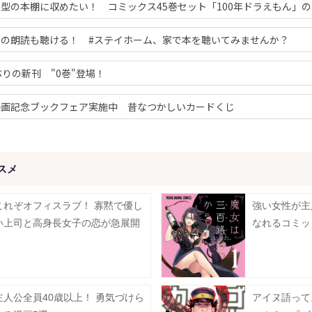
型の本棚に収めたい！ コミックス45巻セット「100年ドラえもん」
んの朗読も聴ける！ #ステイホーム、家で本を聴いてみませんか？
ぶりの新刊 "0巻"登場！
映画記念ブックフェア実施中 昔なつかしいカードくじ
スメ
これぞオフィスラブ！ 寡黙で優し
強い女性が主
い上司と高身長女子の恋が急展開
なれるコミッ
主人公全員40歳以上！ 勇気づけら
アイヌ語って