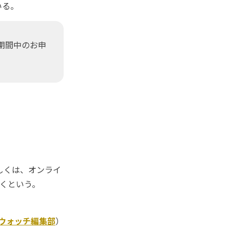
いる。
期間中のお申
しくは、オンライ
届くという。
Kウォッチ編集部
）