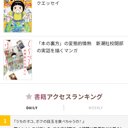
クエッセイ
「本の裏方」の変態的情熱 新潮社校閲部
の実話を描くマンガ
書籍
アクセスランキング
DAILY
WEEKLY
1
うちのネコ、ボクの目玉を食べちゃうの?