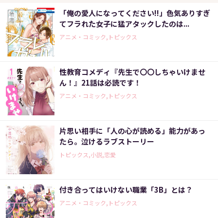
「俺の愛人になってください!!」色気ありすぎ
てフラれた女子に猛アタックしたのは...
アニメ・コミック,トピックス
性教育コメディ『先生で〇〇しちゃいけませ
ん！』21話は必読です！
アニメ・コミック,トピックス
片思い相手に「人の心が読める」能力があっ
たら。泣けるラブストーリー
トピックス,小説,恋愛
付き合ってはいけない職業「3B」とは？
アニメ・コミック,トピックス