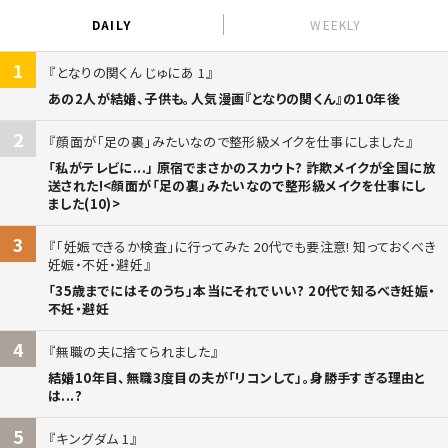
DAILY
WEEKLY
1
となりの関くん じゅにあ 1
あの2人が結婚、子供も。人気漫画『となりの関くん』の10年後
2
顔面が「足の裏」みたいなので整形級メイクを仕事にしました
「私がテレビに...」 原宿でまさかのスカウト? 詐欺メイクが全国に放
送された!<顔面が「足の裏」みたいなので整形級メイクを仕事にし
ました(10)>
3
「妊娠できるか検査」に行ってみた 20代でも要注意! 知っておくべき
妊娠・不妊・避妊
「35歳までにはそのうち」本当にそれでいい? 20代で知るべき妊娠・
不妊・避妊
4
無職の夫に捨てられました
結婚10年目、無職3度目の夫が「リコンして」。身勝手すぎる理由と
は...?
5
キングダム 1