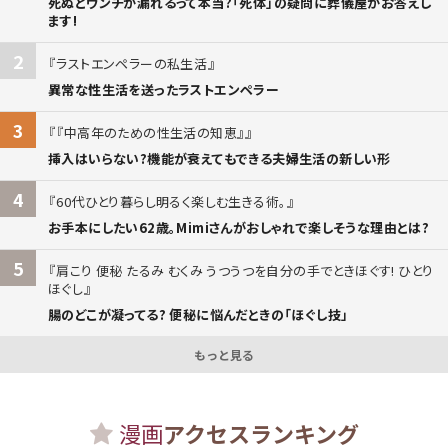
死ぬとウンチが漏れるって本当?「死体」の疑問に葬儀屋がお答えし
ます!
2
ラストエンペラーの私生活
異常な性生活を送ったラストエンペラー
3
『中高年のための性生活の知恵』
挿入はいらない?機能が衰えてもできる夫婦生活の新しい形
4
60代ひとり暮らし明るく楽しむ生きる術。
お手本にしたい62歳。Mimiさんがおしゃれで楽しそうな理由とは?
5
肩こり 便秘 たるみ むくみ うつうつを自分の手でときほぐす! ひとり
ほぐし
腸のどこが凝ってる? 便秘に悩んだときの「ほぐし技」
もっと見る
漫画
アクセスランキング