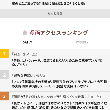
腸のどこが凝ってる? 便秘に悩んだときの「ほぐし技」
もっと見る
漫画
アクセスランキング
DAILY
WEEKLY
1
初恋、ざらり 上
「普通」というハードルを越えられない人のための恋愛マンガ『初
恋、ざらり』
2
完璧な夫婦はいない
【マンガ】離婚危機の夫婦が、記憶喪失のフリでラブラブに!? 大逆転
の夫婦関係やり直しストーリー〈完璧な夫婦はいない〉
3
顔面が「足の裏」みたいなので整形級メイクを仕事にしました
「私がテレビに...」 原宿でまさかのスカウト? 詐欺メイクが全国に放
送された!<顔面が「足の裏」みたいなので整形級メイクを仕事にし