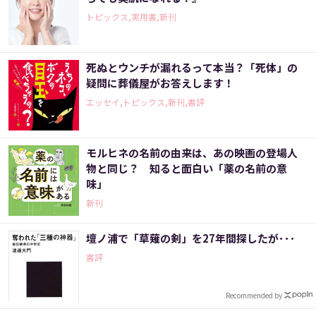
トピックス,実用書,新刊
死ぬとウンチが漏れるって本当？「死体」の
疑問に葬儀屋がお答えします！
エッセイ,トピックス,新刊,書評
モルヒネの名前の由来は、あの映画の登場人
物と同じ？ 知ると面白い「薬の名前の意
味」
新刊
壇ノ浦で「草薙の剣」を27年間探したが･･･
書評
Recommended by