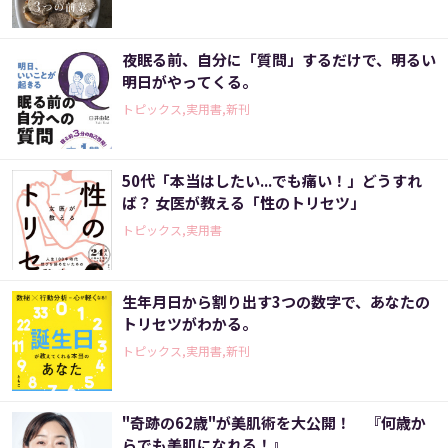
夜眠る前、自分に「質問」するだけで、明るい
明日がやってくる。
トピックス,実用書,新刊
50代「本当はしたい...でも痛い！」どうすれ
ば？ 女医が教える「性のトリセツ」
トピックス,実用書
生年月日から割り出す3つの数字で、あなたの
トリセツがわかる。
トピックス,実用書,新刊
"奇跡の62歳"が美肌術を大公開！ 『何歳か
らでも美肌になれる！』