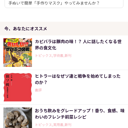
手ぬいで簡単「手作りマスク」やってみませんか？
今、あなたにオススメ
カピバラは豚肉の味！？ 人に話したくなる世
界の食文化
トピックス,学術書,新刊
ヒトラーはなぜソ連と戦争を始めてしまった
のか？
書評
おうち飲みをグレードアップ！香り、食感、味
わいのフレンチ前菜レシピ
トピックス,実用書,新刊