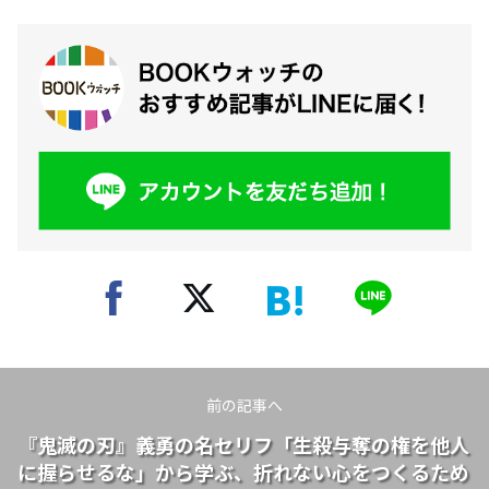
前の記事へ
『鬼滅の刃』義勇の名セリフ「生殺与奪の権を他人
に握らせるな」から学ぶ、折れない心をつくるため