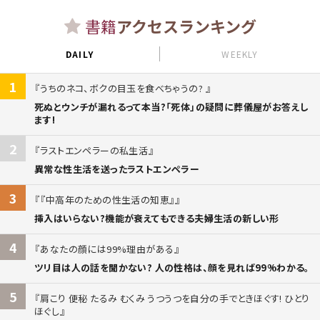
書籍
アクセスランキング
DAILY
WEEKLY
1
うちのネコ、ボクの目玉を食べちゃうの?
死ぬとウンチが漏れるって本当?「死体」の疑問に葬儀屋がお答えし
ます!
2
ラストエンペラーの私生活
異常な性生活を送ったラストエンペラー
3
『中高年のための性生活の知恵』
挿入はいらない?機能が衰えてもできる夫婦生活の新しい形
4
あなたの顔には99%理由がある
ツリ目は人の話を聞かない? 人の性格は、顔を見れば99%わかる。
5
肩こり 便秘 たるみ むくみ うつうつを自分の手でときほぐす! ひとり
ほぐし