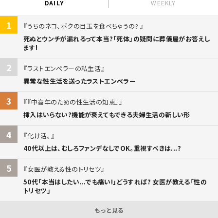
DAILY
WEEKLY
1
うちのネコ、ボクの目玉を食べちゃうの?
死ぬとウンチが漏れるって本当?「死体」の疑問に葬儀屋がお答えし
ます!
2
ラストエンペラーの私生活
異常な性生活を送ったラストエンペラー
3
『中高年のための性生活の知恵』
挿入はいらない?機能が衰えてもできる夫婦生活の新しい形
4
化け活。
40代以上は、むしろファンデなしでOK。重視すべきは...?
5
女医が教える性のトリセツ
50代「本当はしたい...でも痛い!」どうすれば? 女医が教える「性の
トリセツ」
もっと見る