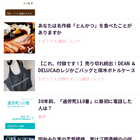
あなたは名作級「とんかつ」を食べたことが
ありますか
トピックス,雑誌・ムック
【これ、付録です！】売り切れ続出！DEAN ＆
DELUCAのレジかごバッグと保冷ボトルケース
トピックス,付録がすごい,雑誌・ムック
30年前、「過労死110番」に最初に電話した
人は？
書評
田中みな実の恋愛模様、実は江國香織の小説