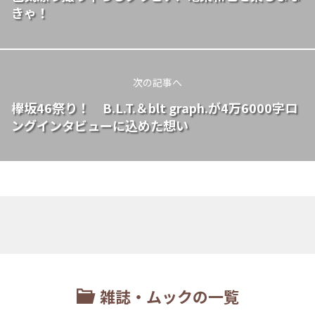
きゃ！
次の記事へ
欅坂46祭り！ B.L.T.＆blt graph.が4万6000字ロ
ングインタビューに込めた想い
雑誌・ムックの一覧