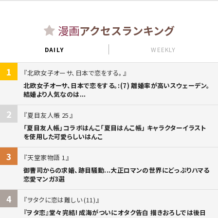
漫画
アクセスランキング
DAILY
WEEKLY
1
北欧女子オーサ、日本で恋をする。
北欧女子オーサ、日本で恋をする。:(7) 離婚率が高いスウェーデン。
結婚より人気なのは...
2
夏目友人帳 25
「夏目友人帳」コラボはんこ「夏目はんこ帳」 キャラクターイラスト
を使用した可愛らしいはんこ
3
天堂家物語 1
御曹司からの求婚、跡目騒動...大正ロマンの世界にどっぷりハマる
恋愛マンガ3選
4
ヲタクに恋は難しい (11)
『ヲタ恋』堂々完結! 成海がついにオタク告白 描きおろしでは後日