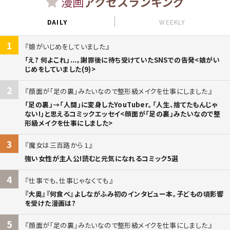
漫画
アクセスランキング
DAILY
WEEKLY
1
娘がいじめをしていました
「え? 何よこれ」...。謝罪後に待ち受けていたSNSでの告発<娘がい
じめをしていました(9)>
2
顔面が「足の裏」みたいなので整形級メイクを仕事にしました
「足の裏」→「人間」に変身したYouTuber。「人生、捨てたもんじゃ
ない!」と思えるコミックエッセイ<顔面が「足の裏」みたいなので整
形級メイクを仕事にしました>
3
魔女は三百路から 1
強い女性が主人公!読むと元気になれるコミック5選
4
仕事でも、仕事じゃなくても
『大奥』『何食べ』よしながふみ初のインタビュー本。子どもの頃影響
を受けた漫画は?
5
顔面が「足の裏」みたいなので整形級メイクを仕事にしました