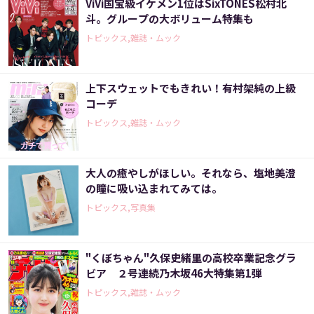
ViVi国宝級イケメン1位はSixTONES松村北
斗。グループの大ボリューム特集も
トピックス,雑誌・ムック
上下スウェットでもきれい！有村架純の上級
コーデ
トピックス,雑誌・ムック
大人の癒やしがほしい。それなら、塩地美澄
の瞳に吸い込まれてみては。
トピックス,写真集
"くぼちゃん"久保史緒里の高校卒業記念グラ
ビア ２号連続乃木坂46大特集第1弾
トピックス,雑誌・ムック