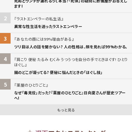
死ぬとウンチが漏れるって本当?「死体」の疑問に葬儀屋がお答えし
ます!
2
ラストエンペラーの私生活
異常な性生活を送ったラストエンペラー
3
あなたの顔には99%理由がある
ツリ目は人の話を聞かない? 人の性格は、顔を見れば99%わかる。
4
肩こり 便秘 たるみ むくみ うつうつを自分の手でときほぐす! ひとり
ほぐし
腸のどこが凝ってる? 便秘に悩んだときの「ほぐし技」
5
薬屋のひとりごと
なぜ「毒見役」だった?『薬屋のひとりごと』日向夏さんが歴史ツアー
へ!
もっと見る