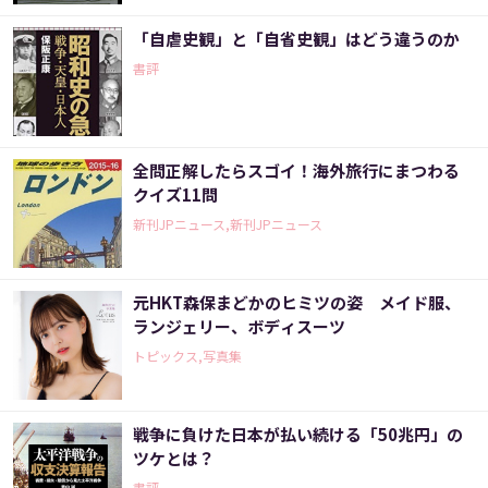
「自虐史観」と「自省史観」はどう違うのか
書評
全問正解したらスゴイ！海外旅行にまつわる
クイズ11問
新刊JPニュース,新刊JPニュース
元HKT森保まどかのヒミツの姿 メイド服、
ランジェリー、ボディスーツ
トピックス,写真集
戦争に負けた日本が払い続ける「50兆円」の
ツケとは？
書評