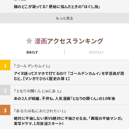
腸のどこが凝ってる? 便秘に悩んだときの「ほぐし技」
もっと見る
漫画
アクセスランキング
DAILY
WEEKLY
1
ゴールデンカムイ 1
アイヌ語ってスマホで打てるの!? 『ゴールデンカムイ』を学芸員が読
むと。【マンガでひらく歴史の扉 1】
2
となりの関くん じゅにあ 1
あの2人が結婚、子供も。人気漫画『となりの関くん』の10年後
3
あなたは私におとされたい 1
絶対に不倫しない男VS絶対に不倫させる女。「異端の不倫マンガ」
実写ドラマ、1月放送スタート!