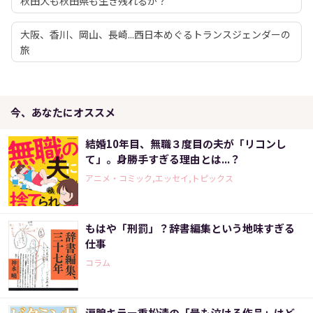
秋田犬も秋田県も生き残れるか？
大阪、香川、岡山、長崎...西日本めぐるトランスジェンダーの
旅
今、あなたにオススメ
結婚10年目、無職３度目の夫が「リコンし
て」。身勝手すぎる理由とは...？
アニメ・コミック,エッセイ,トピックス
もはや「刑罰」？辞書編集という地味すぎる
仕事
コラム
涙腺キラー重松清の「最も泣ける作品」はど