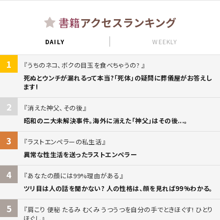
書籍
アクセスランキング
DAILY
WEEKLY
1
うちのネコ、ボクの目玉を食べちゃうの?
死ぬとウンチが漏れるって本当?「死体」の疑問に葬儀屋がお答えし
ます!
2
消えた神父、その後
昭和の二大未解決事件。海外に消えた「神父」はその後...。
3
ラストエンペラーの私生活
異常な性生活を送ったラストエンペラー
4
あなたの顔には99%理由がある
ツリ目は人の話を聞かない? 人の性格は、顔を見れば99%わかる。
5
肩こり 便秘 たるみ むくみ うつうつを自分の手でときほぐす! ひとり
ほぐし