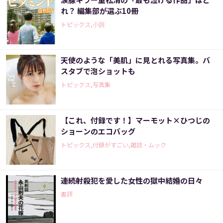
れ？ 編集部が選ぶ10冊
トピックス,小説
天使のような「美肌」に見とれる写真集。バ
スタブで泡ショットも
トピックス,写真集
【これ、付録です！】マーモット×ひつじの
ショーンのエコバッグ
トピックス,付録がすごい,雑誌・ムック
連続射殺犯を愛した女性の獄中結婚の日々
書評