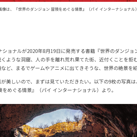
画像は、『世界のダンジョン 冒険をめぐる情景』（パイ インターナショナル
ショナルが2020年8月19日に発売する書籍『世界のダンジョ
続くような洞窟、人の手を離れ荒れ果てた街、近付くことを拒
殿など、まるでゲームやアニメに出てきそうな、世界の絶景を
が美しいので、まずは見ていただきたい。以下の9枚の写真は
険をめぐる情景』（パイ インターナショナル）より。