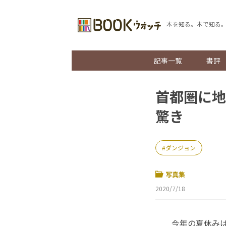
本を知る。本で知る
記事一覧
書評
首都圏に地
驚き
ダンジョン
写真集
2020/7/18
今年の夏休みはど