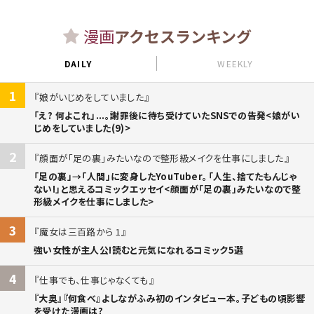
漫画
アクセスランキング
DAILY
WEEKLY
1
娘がいじめをしていました
「え? 何よこれ」...。謝罪後に待ち受けていたSNSでの告発<娘がい
じめをしていました(9)>
2
顔面が「足の裏」みたいなので整形級メイクを仕事にしました
「足の裏」→「人間」に変身したYouTuber。「人生、捨てたもんじゃ
ない!」と思えるコミックエッセイ<顔面が「足の裏」みたいなので整
形級メイクを仕事にしました>
3
魔女は三百路から 1
強い女性が主人公!読むと元気になれるコミック5選
4
仕事でも、仕事じゃなくても
『大奥』『何食べ』よしながふみ初のインタビュー本。子どもの頃影響
を受けた漫画は?