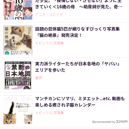
だ少女。「後悔しない・させない」ように生
きていく＜16歳の母 ～助産師が見た、奇跡
の出産物語～＞
アニメ・コミック
話題の巨体猫5匹が織りなすびっくり写真集
『猫の絶景』発売決定！
トピックス,写真集
実力派ライターたちが日本各地の「ヤバい」
エリアを歩いた
書評
マンチカンにソマリ、ミヌエット...etc. 動画も
楽しめる癒され子猫カレンダー
トピックス,写真集
Recommended by