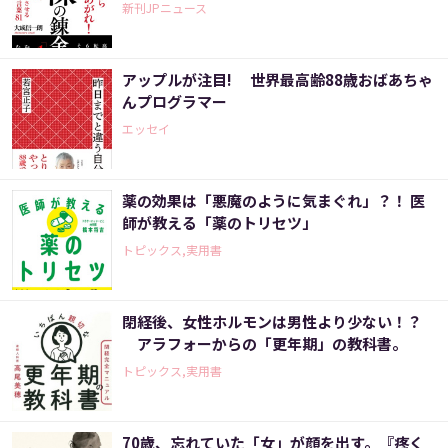
新刊JPニュース
アップルが注目! 世界最高齢88歳おばあちゃ
んプログラマー
エッセイ
薬の効果は「悪魔のように気まぐれ」？！ 医
師が教える「薬のトリセツ」
トピックス,実用書
閉経後、女性ホルモンは男性より少ない！？
アラフォーからの「更年期」の教科書。
トピックス,実用書
70歳、忘れていた「女」が顔を出す。『疼く