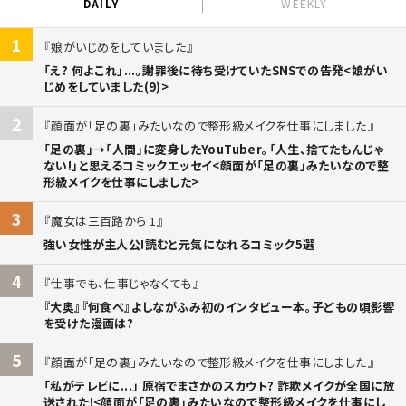
DAILY
WEEKLY
1
娘がいじめをしていました
「え? 何よこれ」...。謝罪後に待ち受けていたSNSでの告発<娘がい
じめをしていました(9)>
2
顔面が「足の裏」みたいなので整形級メイクを仕事にしました
「足の裏」→「人間」に変身したYouTuber。「人生、捨てたもんじゃ
ない!」と思えるコミックエッセイ<顔面が「足の裏」みたいなので整
形級メイクを仕事にしました>
3
魔女は三百路から 1
強い女性が主人公!読むと元気になれるコミック5選
4
仕事でも、仕事じゃなくても
『大奥』『何食べ』よしながふみ初のインタビュー本。子どもの頃影響
を受けた漫画は?
5
顔面が「足の裏」みたいなので整形級メイクを仕事にしました
「私がテレビに...」 原宿でまさかのスカウト? 詐欺メイクが全国に放
送された!<顔面が「足の裏」みたいなので整形級メイクを仕事にし