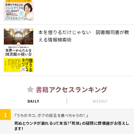
本を借りるだけじゃない 図書館司書が教
える情報検索術
書籍
アクセスランキング
DAILY
WEEKLY
1
うちのネコ、ボクの目玉を食べちゃうの?
死ぬとウンチが漏れるって本当?「死体」の疑問に葬儀屋がお答えし
ます!