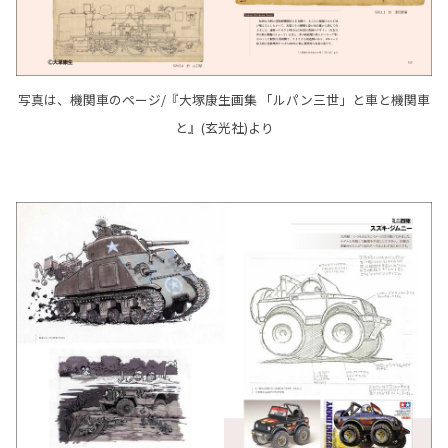
写真は、機関車のページ/『大塚康生画集 「ルパン三世」と車と機関車
と』(玄光社)より