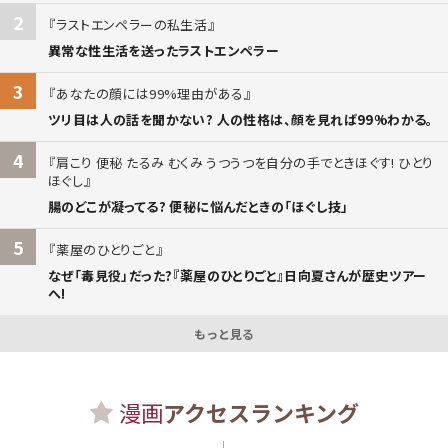
2
ラストエンペラーの私生活
異常な性生活を送ったラストエンペラー
3
あなたの顔には99%理由がある
ツリ目は人の話を聞かない? 人の性格は、顔を見れば99%わかる。
4
肩こり 便秘 たるみ むくみ うつうつを自分の手でときほぐす! ひとり
ほぐし
腸のどこが凝ってる? 便秘に悩んだときの「ほぐし技」
5
薬屋のひとりごと
なぜ「毒見役」だった?『薬屋のひとりごと』日向夏さんが歴史ツアー
へ!
もっと見る
漫画
アクセスランキング