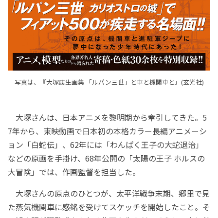
写真は、『大塚康生画集 「ルパン三世」と車と機関車と』(玄光社)
大塚さんは、日本アニメを黎明期から牽引してきた。5
7年から、東映動画で日本初の本格カラー長編アニメーシ
ョン「白蛇伝」、62年には「わんぱく王子の大蛇退治」
などの原画を手掛け、68年公開の「太陽の王子 ホルスの
大冒険」では、作画監督を担当した。
大塚さんの原点のひとつが、太平洋戦争末期、郷里で見
た蒸気機関車に感銘を受けてスケッチを開始したこと。そ