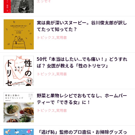
エッセイ
実は奥が深いスヌーピー。谷川俊太郎が訳し
てたって知ってた？
トピックス,実用書
50代「本当はしたい...でも痛い！」どうすれ
ば？ 女医が教える「性のトリセツ」
トピックス,実用書
野菜と果物レシピでおもてなし、ホームパー
ティーで「できる女」に！
トピックス,実用書
「逃げ恥」監修のプロ直伝・お掃除グッズっ