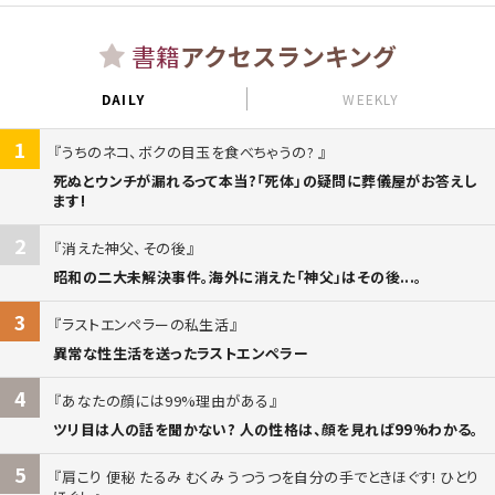
書籍
アクセスランキング
DAILY
WEEKLY
1
うちのネコ、ボクの目玉を食べちゃうの?
死ぬとウンチが漏れるって本当?「死体」の疑問に葬儀屋がお答えし
ます!
2
消えた神父、その後
昭和の二大未解決事件。海外に消えた「神父」はその後...。
3
ラストエンペラーの私生活
異常な性生活を送ったラストエンペラー
4
あなたの顔には99%理由がある
ツリ目は人の話を聞かない? 人の性格は、顔を見れば99%わかる。
5
肩こり 便秘 たるみ むくみ うつうつを自分の手でときほぐす! ひとり