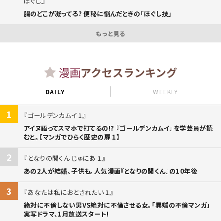
ほぐし
腸のどこが凝ってる? 便秘に悩んだときの「ほぐし技」
もっと見る
漫画
アクセスランキング
DAILY
WEEKLY
1
ゴールデンカムイ 1
アイヌ語ってスマホで打てるの!? 『ゴールデンカムイ』を学芸員が読
むと。【マンガでひらく歴史の扉 1】
2
となりの関くん じゅにあ 1
あの2人が結婚、子供も。人気漫画『となりの関くん』の10年後
3
あなたは私におとされたい 1
絶対に不倫しない男VS絶対に不倫させる女。「異端の不倫マンガ」
実写ドラマ、1月放送スタート!