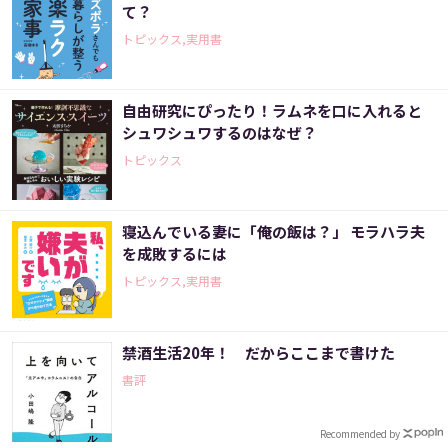
て？
トピックス,実用書
自由研究にぴったり！ラムネを口に入れると
シュワシュワするのはなぜ？
トピックス
寝込んでいる妻に「俺の飯は？」 モラハラ夫
を成敗するには
トピックス,実用書
禁酒生活20年！ だからここまで書けた
書評
Recommended by