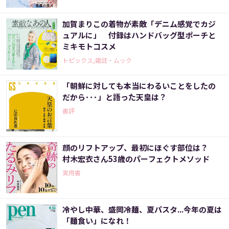
加賀まりこの着物が素敵「デニム感覚でカジ
ュアルに」 付録はハンドバッグ型ポーチと
ミキモトコスメ
トピックス,雑誌・ムック
「朝鮮に対しても本当にわるいことをしたの
だから･･･」と語った天皇は？
書評
顔のリフトアップ、最初にほぐす部位は？
村木宏衣さん53歳のパーフェクトメソッド
実用書
冷やし中華、盛岡冷麺、夏パスタ...今年の夏は
「麺食い」になれ！