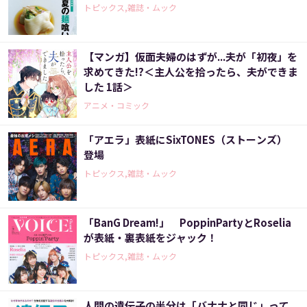
トピックス,雑誌・ムック
【マンガ】仮面夫婦のはずが...夫が「初夜」を
求めてきた!?＜主人公を拾ったら、夫ができま
した 1話＞
アニメ・コミック
「アエラ」表紙にSixTONES（ストーンズ）
登場
トピックス,雑誌・ムック
「BanG Dream!」 PoppinPartyとRoselia
が表紙・裏表紙をジャック！
トピックス,雑誌・ムック
人間の遺伝子の半分は「バナナと同じ」って