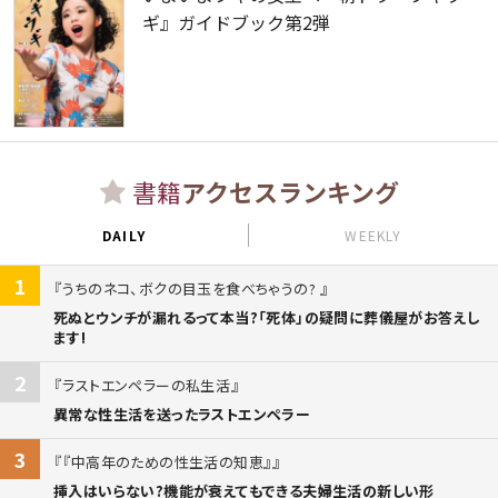
ギ』ガイドブック第2弾
書籍
アクセスランキング
DAILY
WEEKLY
1
うちのネコ、ボクの目玉を食べちゃうの?
死ぬとウンチが漏れるって本当?「死体」の疑問に葬儀屋がお答えし
ます!
2
ラストエンペラーの私生活
異常な性生活を送ったラストエンペラー
3
『中高年のための性生活の知恵』
挿入はいらない?機能が衰えてもできる夫婦生活の新しい形