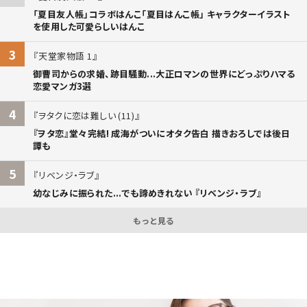
「夏目友人帳」コラボはんこ「夏目はんこ帳」 キャラクターイラスト
を使用した可愛らしいはんこ
3
天堂家物語 1
御曹司からの求婚、跡目騒動...大正ロマンの世界にどっぷりハマる
恋愛マンガ3選
4
ヲタクに恋は難しい (11)
『ヲタ恋』堂々完結! 成海がついにオタク告白 描きおろしでは後日
譚も
5
リベンジ・ラブ
幼なじみに振られた...でも諦めきれない 『リベンジ・ラブ』
もっと見る