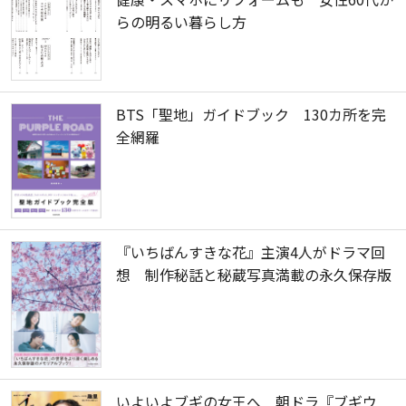
らの明るい暮らし方
BTS「聖地」ガイドブック 130カ所を完
全網羅
『いちばんすきな花』主演4人がドラマ回
想 制作秘話と秘蔵写真満載の永久保存版
いよいよブギの女王へ 朝ドラ『ブギウ