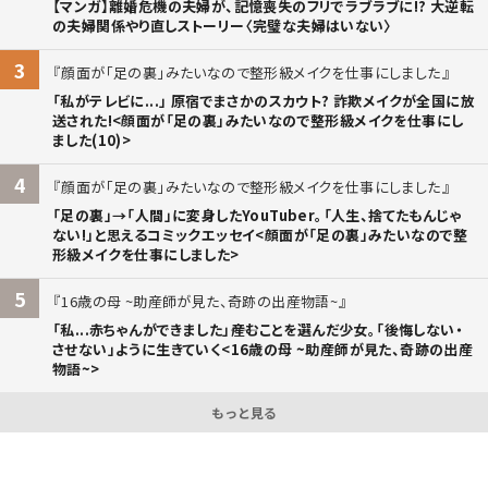
【マンガ】離婚危機の夫婦が、記憶喪失のフリでラブラブに!? 大逆転
の夫婦関係やり直しストーリー〈完璧な夫婦はいない〉
3
顔面が「足の裏」みたいなので整形級メイクを仕事にしました
「私がテレビに...」 原宿でまさかのスカウト? 詐欺メイクが全国に放
送された!<顔面が「足の裏」みたいなので整形級メイクを仕事にし
ました(10)>
4
顔面が「足の裏」みたいなので整形級メイクを仕事にしました
「足の裏」→「人間」に変身したYouTuber。「人生、捨てたもんじゃ
ない!」と思えるコミックエッセイ<顔面が「足の裏」みたいなので整
形級メイクを仕事にしました>
5
16歳の母 ~助産師が見た、奇跡の出産物語~
「私...赤ちゃんができました」――産むことを選んだ少女。「後悔しない・
させない」ように生きていく<16歳の母 ~助産師が見た、奇跡の出産
物語~>
もっと見る