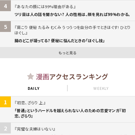
4
あなたの顔には99%理由がある
ツリ目は人の話を聞かない? 人の性格は、顔を見れば99%わかる。
5
肩こり 便秘 たるみ むくみ うつうつを自分の手でときほぐす! ひとり
ほぐし
腸のどこが凝ってる? 便秘に悩んだときの「ほぐし技」
もっと見る
漫画
アクセスランキング
DAILY
WEEKLY
1
初恋、ざらり 上
「普通」というハードルを越えられない人のための恋愛マンガ『初
恋、ざらり』
2
完璧な夫婦はいない