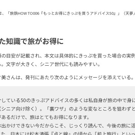
は、「旅鉄HOW TO006『もっとお得にきっぷを買うアドバイス50』」（天夢
た知識で旅がお得に
の目安が記載され、本文は具体的にきっぷを買った場合の実
る。文字が大きく、シニア世代にも読みやすい。
美さんは、発刊にあたり次のようにメッセージを添えている
している50のきっぷアドバイスの多くは私自身が旅の中で身
（シニア向け除く）。「裏ワザ」のような変なところを狙わず
があるだけで、旅はとてもお得になります。
出かけできない今だからこそ、じっくり読んで、今後の旅に
また、日本には松本清張『点と線』の頃から「机上旅行」とい