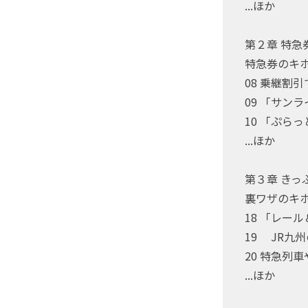
...ほか
第２章 特急
特急券のキ
08 乗継割
09 「サン
10 「ぷら
...ほか
第３章 きっ
裏ワザのキ
18 「レー
19 JR九
20 特急列
...ほか