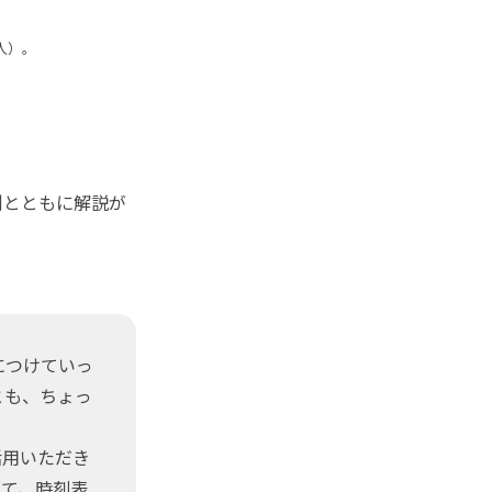
人）。
例とともに解説が
。
につけていっ
とも、ちょっ
活用いただき
って、時刻表