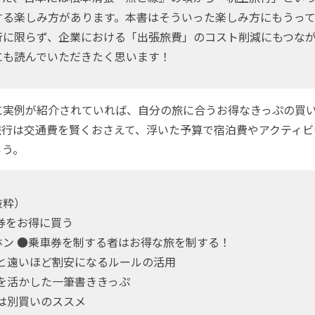
する楽しみ方があります。本書はそういった楽しみ方にもうって
に限らず、企業における「出張旅費」のコスト削減にもつなが
にも読んでいただきたく思います！
実例が紹介されていれば、自分の旅に合うお得なきっぷの買い
旅行は交通費を賢くおさえて、浮いた予算で宿泊費やアクティビ
ろう。
抜粋）
券をお得に買う
ホン ●乗車券を制する者はお得な旅を制する！
車と遠いほど割安になるルールの活用
車を活かした一筆書ききっぷ
間は別買いのススメ