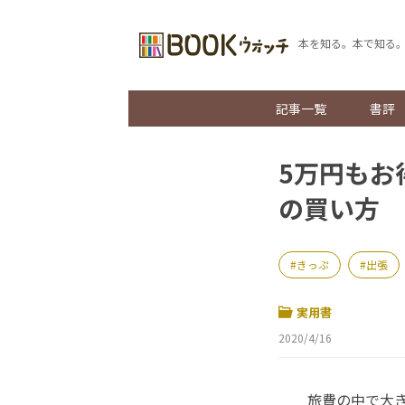
本を知る。本で知る
記事一覧
書評
5万円もお
の買い方
きっぷ
出張
実用書
2020/4/16
旅費の中で大き