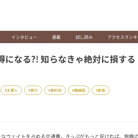
。
インタビュー
連載
試し読み
アクセスランキ
得になる?! 知らなきゃ絶対に損す
天夢人
旅行
節約術
路線図
鉄旅
なウェイトを占める交通費。きっぷがもっと安ければ、旅館