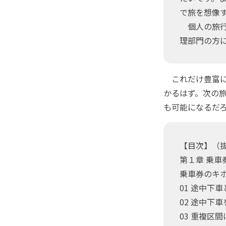
で旅を想像
個人の旅行
理部門の方
これだけ豊富に
かるはず。次の
も可能になるだ
【目次】（
第１章 乗車
乗車券のキ
01 途中下
02 途中下
03 重複区