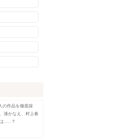
0人の作品を徹底採
、湊かなえ、村上春
.....？