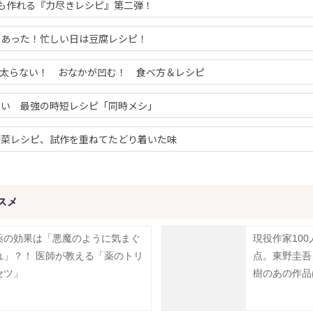
も作れる『力尽きレシピ』第二弾！
があった！忙しい日は豆腐レシピ！
も太らない！ おなかが凹む！ 食べ方＆レシピ
ない 最強の時短レシピ「同時メシ」
野菜レシピ、試作を重ねてたどり着いた味
スメ
薬の効果は「悪魔のように気まぐ
現役作家10
れ」？！ 医師が教える「薬のトリ
点。東野圭吾
セツ」
樹のあの作品は.