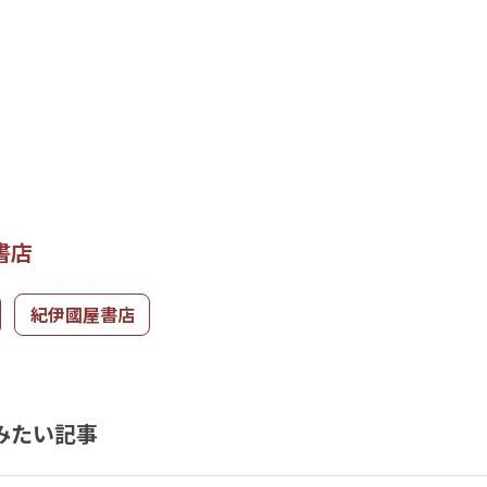
書店
紀伊國屋書店
みたい記事