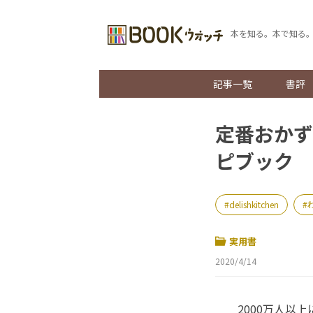
本を知る。本で知る
記事一覧
書評
定番おかずを
ピブック 
delishkitchen
実用書
2020/4/14
2000万人以上に