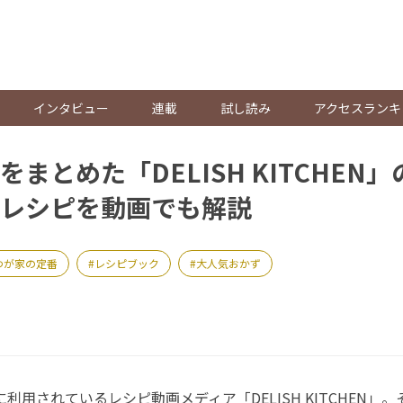
。
インタビュー
連載
試し読み
アクセスランキ
まとめた「DELISH KITCHEN
レシピを動画でも解説
わが家の定番
レシピブック
大人気おかず
利用されているレシピ動画メディア「DELISH KITCHEN」