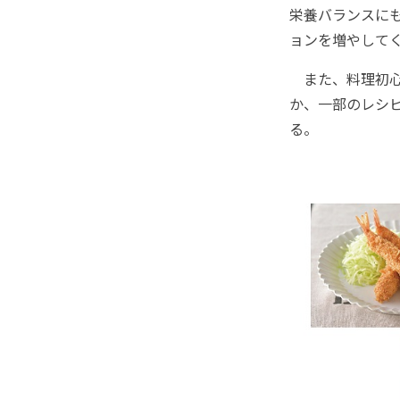
栄養バランスに
ョンを増やして
また、料理初心
か、一部のレシ
る。