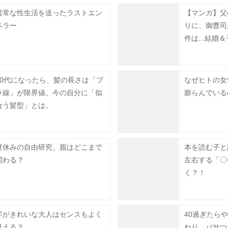
異常な性生活を送ったラストエン
【マンガ】父
ペラー
りに、御曹司
件は...結婚
してくれませ
50代になったら、髪の長さは「ブ
なぜヒトの女
ラ線」が限界値。今の自分に「似
膨らんでいる
合う髪型」とは。
夏休みの自由研究、親はどこまで
本を読む子と
関わる？
左右する「〇
く？！
字がきれいな大人はセンスもよく
40過ぎたら
見える？
ねり、パサつ