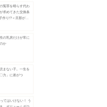
の冤罪を晴らす代わ
が求めてきた交換条
＆子作り!?＜旦那が離
ん！ 4話＞
性の乳房だけが常に
のか
読まない子。一生を
〇力」に差がつ
やってはいけない！ う
き、ボリュームダウ