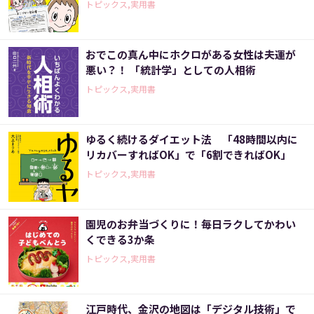
トピックス,実用書
おでこの真ん中にホクロがある女性は夫運が
悪い？！ 「統計学」としての人相術
トピックス,実用書
ゆるく続けるダイエット法 「48時間以内に
リカバーすればOK」で「6割できればOK」
トピックス,実用書
園児のお弁当づくりに！毎日ラクしてかわい
くできる3か条
トピックス,実用書
江戸時代、金沢の地図は「デジタル技術」で