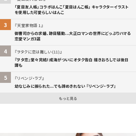
「夏目友人帳」コラボはんこ「夏目はんこ帳」 キャラクターイラスト
を使用した可愛らしいはんこ
3
天堂家物語 1
御曹司からの求婚、跡目騒動...大正ロマンの世界にどっぷりハマる
恋愛マンガ3選
4
ヲタクに恋は難しい (11)
『ヲタ恋』堂々完結! 成海がついにオタク告白 描きおろしでは後日
譚も
5
リベンジ・ラブ
幼なじみに振られた...でも諦めきれない 『リベンジ・ラブ』
もっと見る