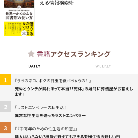
える情報検索術
書籍
アクセスランキング
DAILY
WEEKLY
1
うちのネコ、ボクの目玉を食べちゃうの?
死ぬとウンチが漏れるって本当?「死体」の疑問に葬儀屋がお答えし
ます!
2
ラストエンペラーの私生活
異常な性生活を送ったラストエンペラー
3
『中高年のための性生活の知恵』
挿入はいらない?機能が衰えてもできる夫婦生活の新しい形