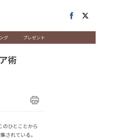
ング
プレゼント
ア術
、このひとことから
特集されている。