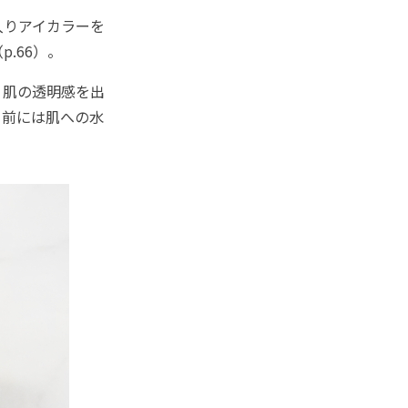
入りアイカラーを
.66）。
。肌の透明感を出
ク前には肌への水