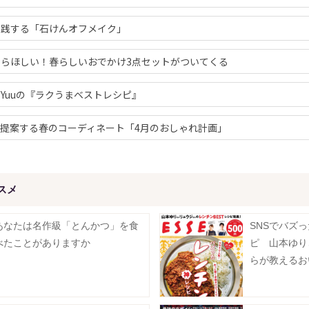
実践する「石けんオフメイク」
らほしい！春らしいおでかけ3点セットがついてくる
Yuuの『ラクうまベストレシピ』
提案する春のコーディネート「4月のおしゃれ計画」
スメ
あなたは名作級「とんかつ」を食
SNSでバズ
べたことがありますか
ピ 山本ゆり
らが教えるお