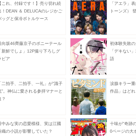
【これ、付録です！】売り切れ続
「アエラ」表紙
出！DEAN ＆ DELUCAのレジかご
トーンズ） 
バッグと保冷ボトルケース
日向坂46齊藤京子のポニーテール
初体験失敗の
「新鮮でしょ」12P撮り下ろしグ
「デキない」
ラビア
語
「二拍手、二拍手、一礼」が"識子
涙腺キラー重
流"。神仏に愛される参拝マナーと
作品」はどれ
は？
田中みな実の恋愛模様、実は江國
十味が"奇跡
香織の小説が影響していた？
0ページの大