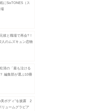
にSixTONES（ス
登場
元彼と職場で再会?！
2人のムズキュン恋物
松清の「最も泣ける
？ 編集部が選ぶ10冊
の美ボディ"を披露 2
ボリュームグラビア