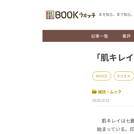
本を知る。本で知る
記事一覧
書評
「肌キレイ
VOCE
コスメ
雑誌・ムック
2020/2/21
肌キレイは七難隠
始まっている。