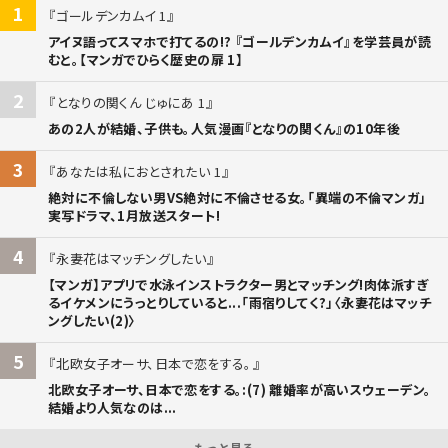
1
ゴールデンカムイ 1
アイヌ語ってスマホで打てるの!? 『ゴールデンカムイ』を学芸員が読
むと。【マンガでひらく歴史の扉 1】
2
となりの関くん じゅにあ 1
あの2人が結婚、子供も。人気漫画『となりの関くん』の10年後
3
あなたは私におとされたい 1
絶対に不倫しない男VS絶対に不倫させる女。「異端の不倫マンガ」
実写ドラマ、1月放送スタート!
4
永妻花はマッチングしたい
【マンガ】アプリで水泳インストラクター男とマッチング!肉体派すぎ
るイケメンにうっとりしていると...「雨宿りしてく?」〈永妻花はマッチ
ングしたい(2)〉
5
北欧女子オーサ、日本で恋をする。
北欧女子オーサ、日本で恋をする。:(7) 離婚率が高いスウェーデン。
結婚より人気なのは...
もっと見る