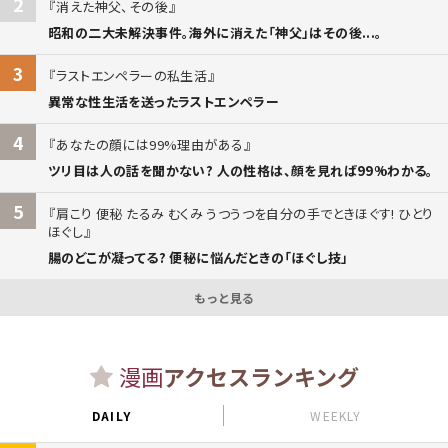
2
消えた神父、その後
昭和の二大未解決事件。海外に消えた「神父」はその後...。
3
ラストエンペラーの私生活
異常な性生活を送ったラストエンペラー
4
あなたの顔には99%理由がある
ツリ目は人の話を聞かない? 人の性格は、顔を見れば99%わかる。
5
肩こり 便秘 たるみ むくみ うつうつを自分の手でときほぐす! ひとり
ほぐし
腸のどこが凝ってる? 便秘に悩んだときの「ほぐし技」
もっと見る
漫画
アクセスランキング
DAILY
WEEKLY