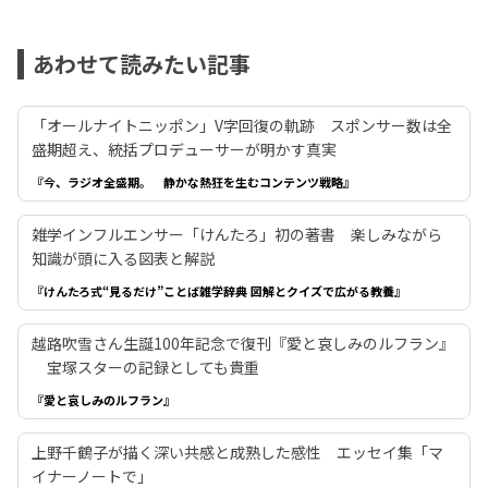
あわせて読みたい記事
「オールナイトニッポン」V字回復の軌跡 スポンサー数は全
盛期超え、統括プロデューサーが明かす真実
『今、ラジオ全盛期。 静かな熱狂を生むコンテンツ戦略』
雑学インフルエンサー「けんたろ」初の著書 楽しみながら
知識が頭に入る図表と解説
『けんたろ式“見るだけ”ことば雑学辞典 図解とクイズで広がる教養』
越路吹雪さん生誕100年記念で復刊『愛と哀しみのルフラン』
宝塚スターの記録としても貴重
『愛と哀しみのルフラン』
上野千鶴子が描く深い共感と成熟した感性 エッセイ集「マ
イナーノートで」