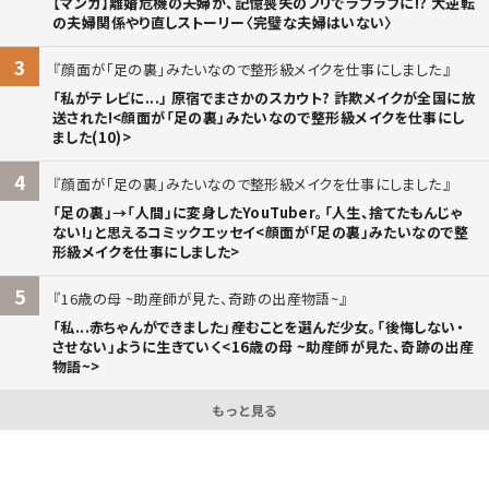
【マンガ】離婚危機の夫婦が、記憶喪失のフリでラブラブに!? 大逆転
の夫婦関係やり直しストーリー〈完璧な夫婦はいない〉
3
顔面が「足の裏」みたいなので整形級メイクを仕事にしました
「私がテレビに...」 原宿でまさかのスカウト? 詐欺メイクが全国に放
送された!<顔面が「足の裏」みたいなので整形級メイクを仕事にし
ました(10)>
4
顔面が「足の裏」みたいなので整形級メイクを仕事にしました
「足の裏」→「人間」に変身したYouTuber。「人生、捨てたもんじゃ
ない!」と思えるコミックエッセイ<顔面が「足の裏」みたいなので整
形級メイクを仕事にしました>
5
16歳の母 ~助産師が見た、奇跡の出産物語~
「私...赤ちゃんができました」――産むことを選んだ少女。「後悔しない・
させない」ように生きていく<16歳の母 ~助産師が見た、奇跡の出産
物語~>
もっと見る