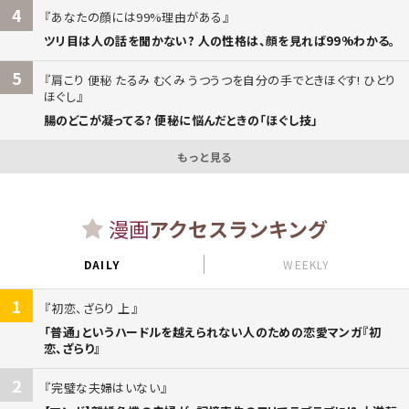
4
あなたの顔には99%理由がある
ツリ目は人の話を聞かない? 人の性格は、顔を見れば99%わかる。
5
肩こり 便秘 たるみ むくみ うつうつを自分の手でときほぐす! ひとり
ほぐし
腸のどこが凝ってる? 便秘に悩んだときの「ほぐし技」
もっと見る
漫画
アクセスランキング
DAILY
WEEKLY
1
初恋、ざらり 上
「普通」というハードルを越えられない人のための恋愛マンガ『初
恋、ざらり』
2
完璧な夫婦はいない