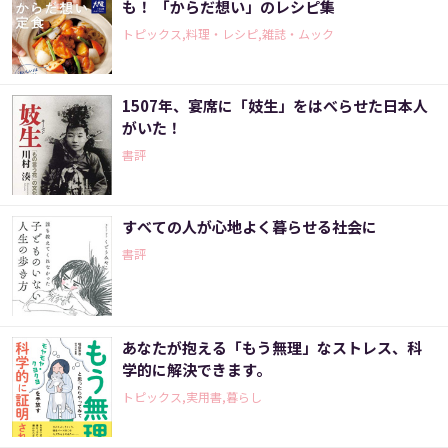
も！ 「からだ想い」のレシピ集
トピックス,料理・レシピ,雑誌・ムック
1507年、宴席に「妓生」をはべらせた日本人
がいた！
書評
すべての人が心地よく暮らせる社会に
書評
あなたが抱える「もう無理」なストレス、科
学的に解決できます。
トピックス,実用書,暮らし