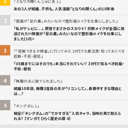
1
となりの関くん じゅにあ 1
あの2人が結婚、子供も。人気漫画『となりの関くん』の10年後
2
顔面が「足の裏」みたいなので整形級メイクを仕事にしました
「私がテレビに...」 原宿でまさかのスカウト? 詐欺メイクが全国に放
送された!<顔面が「足の裏」みたいなので整形級メイクを仕事にし
ました(10)>
3
「妊娠できるか検査」に行ってみた 20代でも要注意! 知っておくべき
妊娠・不妊・避妊
「35歳までにはそのうち」本当にそれでいい? 20代で知るべき妊娠・
不妊・避妊
4
無職の夫に捨てられました
結婚10年目、無職3度目の夫が「リコンして」。身勝手すぎる理由と
は...?
5
キングダム 1
検証!『キングダム』の"でかすぎる"人気キャラ、当時の馬で耐えら
れる? 【マンガでひらく歴史の扉 4】