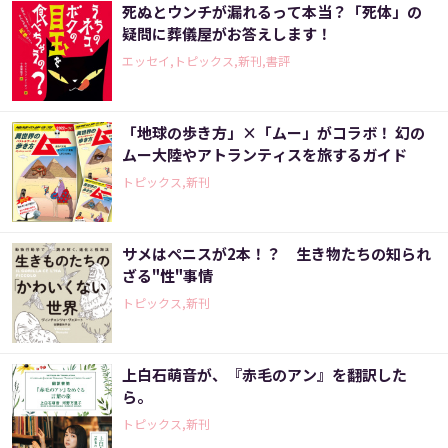
死ぬとウンチが漏れるって本当？「死体」の
疑問に葬儀屋がお答えします！
エッセイ,トピックス,新刊,書評
「地球の歩き方」×「ムー」がコラボ！ 幻の
ムー大陸やアトランティスを旅するガイド
トピックス,新刊
サメはペニスが2本！？ 生き物たちの知られ
ざる"性"事情
トピックス,新刊
上白石萌音が、『赤毛のアン』を翻訳した
ら。
トピックス,新刊