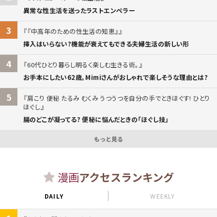
異常な性生活を送ったラストエンペラー
3
『中高年のための性生活の知恵』
挿入はいらない?機能が衰えてもできる夫婦生活の新しい形
4
60代ひとり暮らし明るく楽しむ生きる術。
お手本にしたい62歳。Mimiさんがおしゃれで楽しそうな理由とは?
5
肩こり 便秘 たるみ むくみ うつうつを自分の手でときほぐす! ひとり
ほぐし
腸のどこが凝ってる? 便秘に悩んだときの「ほぐし技」
もっと見る
漫画
アクセスランキング
DAILY
WEEKLY