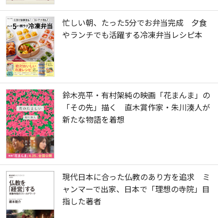
忙しい朝、たった5分でお弁当完成 夕食
やランチでも活躍する冷凍弁当レシピ本
鈴木亮平・有村架純の映画「花まんま」の
「その先」描く 直木賞作家・朱川湊人が
新たな物語を着想
現代日本に合った仏教のあり方を追求 ミ
ャンマーで出家、日本で「理想の寺院」目
指した著者