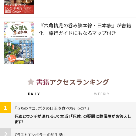
『六角精児の呑み鉄本線・日本旅』が書籍
化 旅行ガイドにもなるマップ付き
書籍
アクセスランキング
DAILY
WEEKLY
1
うちのネコ、ボクの目玉を食べちゃうの?
死ぬとウンチが漏れるって本当?「死体」の疑問に葬儀屋がお答えし
ます!
2
ラストエンペラーの私生活