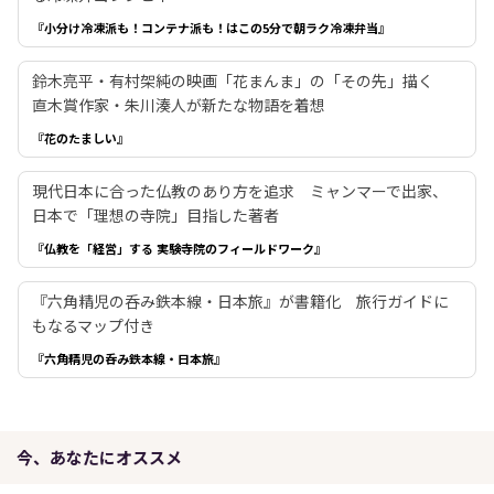
『小分け冷凍派も！コンテナ派も！はこの5分で朝ラク冷凍弁当』
鈴木亮平・有村架純の映画「花まんま」の「その先」描く
直木賞作家・朱川湊人が新たな物語を着想
『花のたましい』
現代日本に合った仏教のあり方を追求 ミャンマーで出家、
日本で「理想の寺院」目指した著者
『仏教を「経営」する 実験寺院のフィールドワーク』
『六角精児の呑み鉄本線・日本旅』が書籍化 旅行ガイドに
もなるマップ付き
『六角精児の呑み鉄本線・日本旅』
今、あなたにオススメ