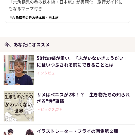
『六角精児の呑み鉄本線・日本旅』が書籍化 旅行ガイドに
もなるマップ付き
『六角精児の呑み鉄本線・日本旅』
今、あなたにオススメ
50代の姉が重い。「ふがいないきょうだい」
に食いつぶされる前にできることとは
インタビュー
サメはペニスが2本！？ 生き物たちの知られ
ざる"性"事情
トピックス,新刊
イラストレーター・フライの画集第２弾