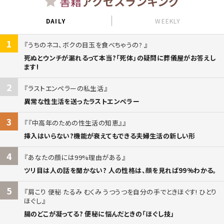
書籍
アクセスランキング
DAILY
WEEKLY
1
うちのネコ、ボクの目玉を食べちゃうの?
死ぬとウンチが漏れるって本当?「死体」の疑問に葬儀屋がお答えし
ます!
2
ラストエンペラーの私生活
異常な性生活を送ったラストエンペラー
3
『中高年のための性生活の知恵』
挿入はいらない?機能が衰えてもできる夫婦生活の新しい形
4
あなたの顔には99%理由がある
ツリ目は人の話を聞かない? 人の性格は、顔を見れば99%わかる。
5
肩こり 便秘 たるみ むくみ うつうつを自分の手でときほぐす! ひとり
ほぐし
腸のどこが凝ってる? 便秘に悩んだときの「ほぐし技」