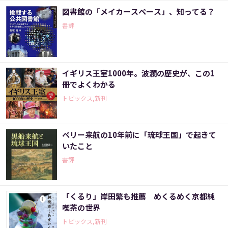
図書館の「メイカースペース」、知ってる？
書評
イギリス王室1000年。波瀾の歴史が、この1
冊でよくわかる
トピックス,新刊
ペリー来航の10年前に「琉球王国」で起きて
いたこと
書評
「くるり」岸田繁も推薦 めくるめく京都純
喫茶の世界
トピックス,新刊