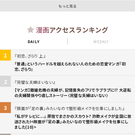
もっと見る
漫画
アクセスランキング
DAILY
WEEKLY
1
初恋、ざらり 上
「普通」というハードルを越えられない人のための恋愛マンガ『初
恋、ざらり』
2
完璧な夫婦はいない
【マンガ】離婚危機の夫婦が、記憶喪失のフリでラブラブに!? 大逆転
の夫婦関係やり直しストーリー〈完璧な夫婦はいない〉
3
顔面が「足の裏」みたいなので整形級メイクを仕事にしました
「私がテレビに...」 原宿でまさかのスカウト? 詐欺メイクが全国に放
送された!<顔面が「足の裏」みたいなので整形級メイクを仕事にし
ました(10)>