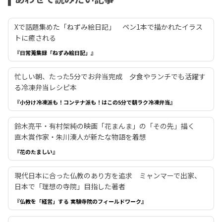
Xで話題集めた「ねずみ絵日記」 ペン1本で描かれたイラス
トに癒される
『日常蒐集録「ねずみ絵日記」』
忙しい朝、たった5分でお弁当完成 夕食やランチでも活躍す
る冷凍弁当レシピ本
『小分け冷凍派も！コンテナ派も！はこの5分で朝ラク冷凍弁当』
鈴木亮平・有村架純の映画「花まんま」の「その先」描く
直木賞作家・朱川湊人が新たな物語を着想
『花のたましい』
現代日本に合った仏教のあり方を追求 ミャンマーで出家、
日本で「理想の寺院」目指した著者
『仏教を「経営」する 実験寺院のフィールドワーク』