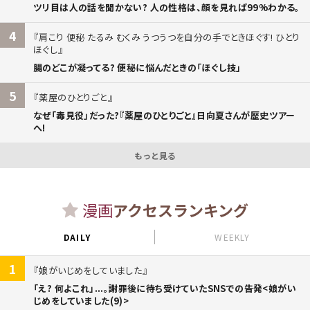
ツリ目は人の話を聞かない? 人の性格は、顔を見れば99%わかる。
4
肩こり 便秘 たるみ むくみ うつうつを自分の手でときほぐす! ひとり
ほぐし
腸のどこが凝ってる? 便秘に悩んだときの「ほぐし技」
5
薬屋のひとりごと
なぜ「毒見役」だった?『薬屋のひとりごと』日向夏さんが歴史ツアー
へ!
もっと見る
漫画
アクセスランキング
DAILY
WEEKLY
1
娘がいじめをしていました
「え? 何よこれ」...。謝罪後に待ち受けていたSNSでの告発<娘がい
じめをしていました(9)>