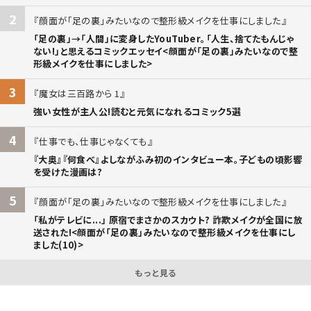
2
顔面が「足の裏」みたいなので整形級メイクを仕事にしました
「足の裏」→「人間」に変身したYouTuber。「人生、捨てたもんじゃ
ない!」と思えるコミックエッセイ<顔面が「足の裏」みたいなので整
形級メイクを仕事にしました>
3
魔女は三百路から 1
強い女性が主人公!読むと元気になれるコミック5選
4
仕事でも、仕事じゃなくても
『大奥』『何食べ』よしながふみ初のインタビュー本。子どもの頃影響
を受けた漫画は?
5
顔面が「足の裏」みたいなので整形級メイクを仕事にしました
「私がテレビに...」 原宿でまさかのスカウト? 詐欺メイクが全国に放
送された!<顔面が「足の裏」みたいなので整形級メイクを仕事にし
ました(10)>
もっと見る