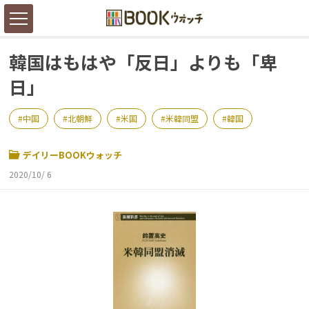
韓国はもはや「反日」よりも「卑
日」
中国
北朝鮮
米国
米韓同盟
韓国
デイリーBOOKウォッチ
2020/10/ 6