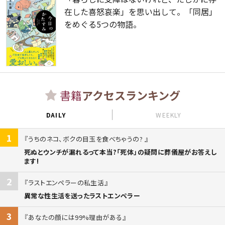
在した喜怒哀楽」を思い出して。「同居」
をめぐる5つの物語。
書籍
アクセスランキング
DAILY
WEEKLY
1
うちのネコ、ボクの目玉を食べちゃうの?
死ぬとウンチが漏れるって本当?「死体」の疑問に葬儀屋がお答えし
ます!
2
ラストエンペラーの私生活
異常な性生活を送ったラストエンペラー
3
あなたの顔には99%理由がある