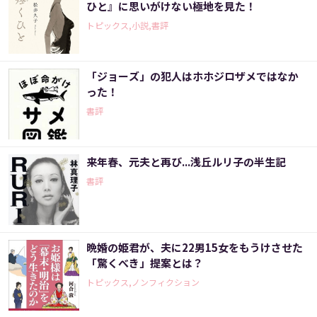
ひと』に思いがけない極地を見た！
トピックス,小説,書評
「ジョーズ」の犯人はホホジロザメではなか
った！
書評
来年春、元夫と再び...浅丘ルリ子の半生記
書評
晩婚の姫君が、夫に22男15女をもうけさせた
「驚くべき」提案とは？
トピックス,ノンフィクション