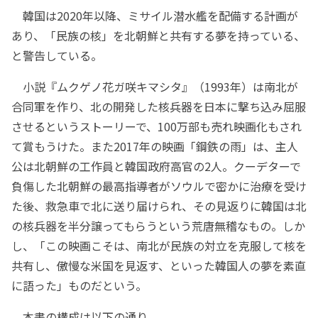
韓国は2020年以降、ミサイル潜水艦を配備する計画が
あり、「民族の核」を北朝鮮と共有する夢を持っている、
と警告している。
小説『ムクゲノ花ガ咲キマシタ』（1993年）は南北が
合同軍を作り、北の開発した核兵器を日本に撃ち込み屈服
させるというストーリーで、100万部も売れ映画化もされ
て賞もうけた。また2017年の映画「鋼鉄の雨」は、主人
公は北朝鮮の工作員と韓国政府高官の2人。クーデターで
負傷した北朝鮮の最高指導者がソウルで密かに治療を受け
た後、救急車で北に送り届けられ、その見返りに韓国は北
の核兵器を半分譲ってもらうという荒唐無稽なもの。しか
し、「この映画こそは、南北が民族の対立を克服して核を
共有し、傲慢な米国を見返す、といった韓国人の夢を素直
に語った」ものだという。
本書の構成は以下の通り。