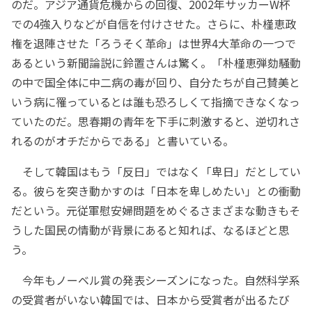
のだ。アジア通貨危機からの回復、2002年サッカーW杯
での4強入りなどが自信を付けさせた。さらに、朴槿恵政
権を退陣させた「ろうそく革命」は世界4大革命の一つで
あるという新聞論説に鈴置さんは驚く。「朴槿恵弾劾騒動
の中で国全体に中二病の毒が回り、自分たちが自己賛美と
いう病に罹っているとは誰も恐ろしくて指摘できなくなっ
ていたのだ。思春期の青年を下手に刺激すると、逆切れさ
れるのがオチだからである」と書いている。
そして韓国はもう「反日」ではなく「卑日」だとしてい
る。彼らを突き動かすのは「日本を卑しめたい」との衝動
だという。元従軍慰安婦問題をめぐるさまざまな動きもそ
うした国民の情動が背景にあると知れば、なるほどと思
う。
今年もノーベル賞の発表シーズンになった。自然科学系
の受賞者がいない韓国では、日本から受賞者が出るたび