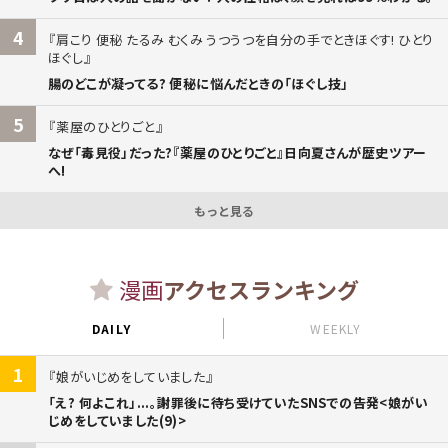
4
肩こり 便秘 たるみ むくみ うつうつを自分の手でときほぐす! ひとり
ほぐし
腸のどこが凝ってる? 便秘に悩んだときの「ほぐし技」
5
薬屋のひとりごと
なぜ「毒見役」だった?『薬屋のひとりごと』日向夏さんが歴史ツアー
へ!
もっと見る
漫画
アクセスランキング
DAILY
WEEKLY
1
娘がいじめをしていました
「え? 何よこれ」...。謝罪後に待ち受けていたSNSでの告発<娘がい
じめをしていました(9)>