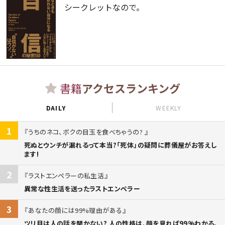
シークレットなので。
書籍
アクセスランキング
DAILY
WEEKLY
1
うちのネコ、ボクの目玉を食べちゃうの?
死ぬとウンチが漏れるって本当?「死体」の疑問に葬儀屋がお答えし
ます!
2
ラストエンペラーの私生活
異常な性生活を送ったラストエンペラー
3
あなたの顔には99%理由がある
ツリ目は人の話を聞かない? 人の性格は、顔を見れば99%わかる。