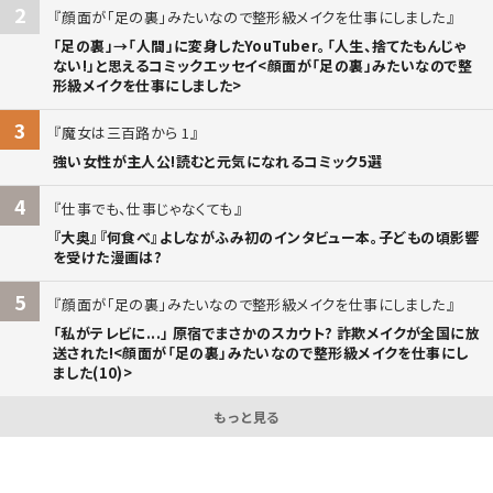
2
顔面が「足の裏」みたいなので整形級メイクを仕事にしました
「足の裏」→「人間」に変身したYouTuber。「人生、捨てたもんじゃ
ない!」と思えるコミックエッセイ<顔面が「足の裏」みたいなので整
形級メイクを仕事にしました>
3
魔女は三百路から 1
強い女性が主人公!読むと元気になれるコミック5選
4
仕事でも、仕事じゃなくても
『大奥』『何食べ』よしながふみ初のインタビュー本。子どもの頃影響
を受けた漫画は?
5
顔面が「足の裏」みたいなので整形級メイクを仕事にしました
「私がテレビに...」 原宿でまさかのスカウト? 詐欺メイクが全国に放
送された!<顔面が「足の裏」みたいなので整形級メイクを仕事にし
ました(10)>
もっと見る