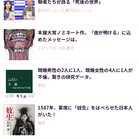
験者たちが語る「死後の世界」
新刊JPニュース,新刊JPニュース
本屋大賞ノミネート作。『夜が明ける』に込
めたメッセージは。
トピックス,小説,書評
既婚男性の2人に1人、既婚女性の4人に1人が
不倫。驚きの研究データ。
新刊
1507年、宴席に「妓生」をはべらせた日本人
がいた！
書評