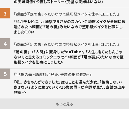
の夫婦関係やり直しストーリー〈完璧な夫婦はいない〉
3
顔面が「足の裏」みたいなので整形級メイクを仕事にしました
「私がテレビに...」 原宿でまさかのスカウト? 詐欺メイクが全国に放
送された!<顔面が「足の裏」みたいなので整形級メイクを仕事にし
ました(10)>
4
顔面が「足の裏」みたいなので整形級メイクを仕事にしました
「足の裏」→「人間」に変身したYouTuber。「人生、捨てたもんじゃ
ない!」と思えるコミックエッセイ<顔面が「足の裏」みたいなので整
形級メイクを仕事にしました>
5
16歳の母 ~助産師が見た、奇跡の出産物語~
「私...赤ちゃんができました」――産むことを選んだ少女。「後悔しない・
させない」ように生きていく<16歳の母 ~助産師が見た、奇跡の出産
物語~>
もっと見る