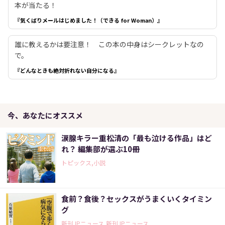
本が当たる！
『気くばりメールはじめました！（できる for Woman）』
誰に教えるかは要注意！ この本の中身はシークレットなの
で。
『どんなときも絶対折れない自分になる』
今、あなたにオススメ
涙腺キラー重松清の「最も泣ける作品」はど
れ？ 編集部が選ぶ10冊
トピックス,小説
食前？食後？セックスがうまくいくタイミン
グ
新刊JPニュース,新刊JPニュース