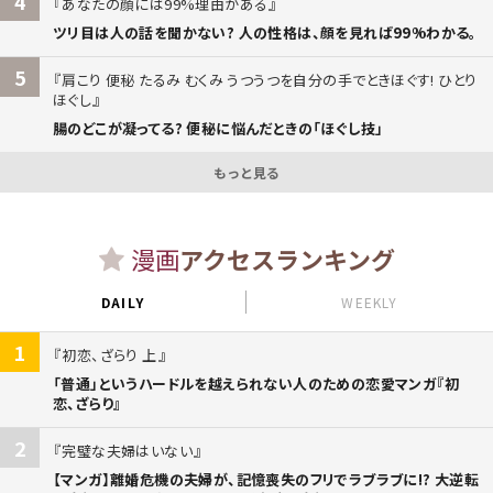
4
あなたの顔には99%理由がある
ツリ目は人の話を聞かない? 人の性格は、顔を見れば99%わかる。
5
肩こり 便秘 たるみ むくみ うつうつを自分の手でときほぐす! ひとり
ほぐし
腸のどこが凝ってる? 便秘に悩んだときの「ほぐし技」
もっと見る
漫画
アクセスランキング
DAILY
WEEKLY
1
初恋、ざらり 上
「普通」というハードルを越えられない人のための恋愛マンガ『初
恋、ざらり』
2
完璧な夫婦はいない
【マンガ】離婚危機の夫婦が、記憶喪失のフリでラブラブに!? 大逆転