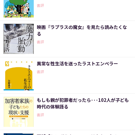
書評
映画『ラプラスの魔女』を見たら読みたくな
る
書評
異常な性生活を送ったラストエンペラー
書評
もしも親が犯罪者だったら･･･102人が子ども
時代の体験語る
書評