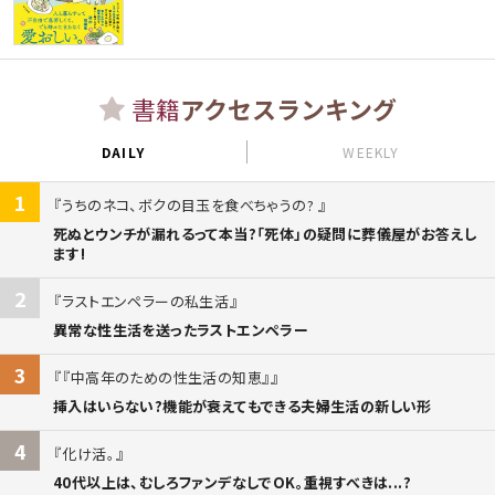
書籍
アクセスランキング
DAILY
WEEKLY
1
うちのネコ、ボクの目玉を食べちゃうの?
死ぬとウンチが漏れるって本当?「死体」の疑問に葬儀屋がお答えし
ます!
2
ラストエンペラーの私生活
異常な性生活を送ったラストエンペラー
3
『中高年のための性生活の知恵』
挿入はいらない?機能が衰えてもできる夫婦生活の新しい形
4
化け活。
40代以上は、むしろファンデなしでOK。重視すべきは...?