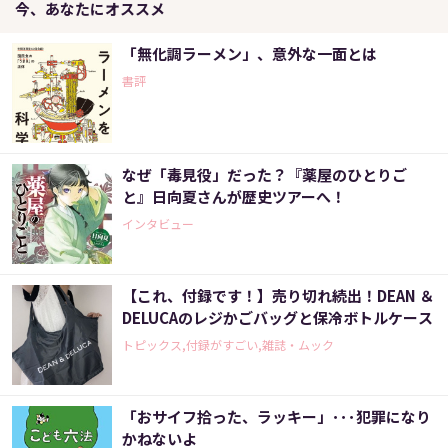
今、あなたにオススメ
「無化調ラーメン」、意外な一面とは
書評
なぜ「毒見役」だった？『薬屋のひとりご
と』日向夏さんが歴史ツアーへ！
インタビュー
【これ、付録です！】売り切れ続出！DEAN ＆
DELUCAのレジかごバッグと保冷ボトルケース
トピックス,付録がすごい,雑誌・ムック
「おサイフ拾った、ラッキー」･･･犯罪になり
かねないよ