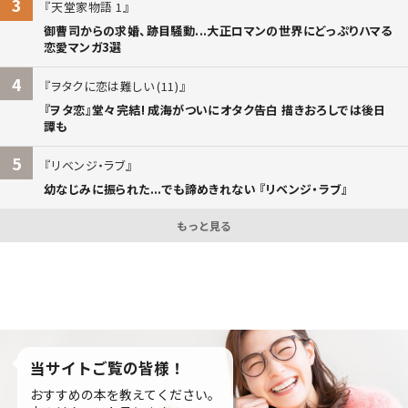
3
天堂家物語 1
御曹司からの求婚、跡目騒動...大正ロマンの世界にどっぷりハマる
恋愛マンガ3選
4
ヲタクに恋は難しい (11)
『ヲタ恋』堂々完結! 成海がついにオタク告白 描きおろしでは後日
譚も
5
リベンジ・ラブ
幼なじみに振られた...でも諦めきれない 『リベンジ・ラブ』
もっと見る
当サイトご覧の皆様！
おすすめの本を教えてください。