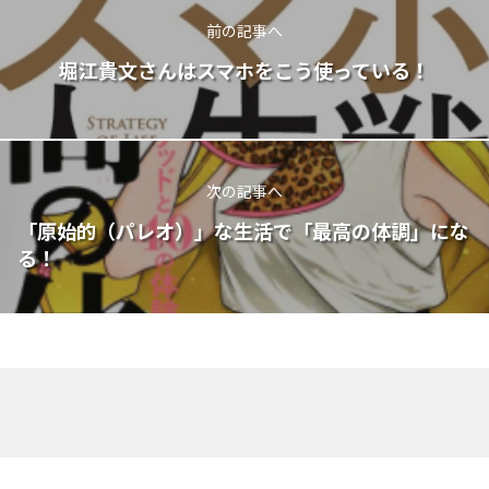
前の記事へ
堀江貴文さんはスマホをこう使っている！
次の記事へ
「原始的（パレオ）」な生活で「最高の体調」にな
る！