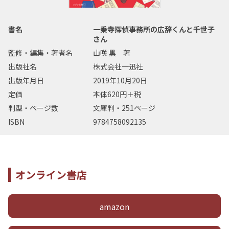
書名
一乗寺探偵事務所の広辞くんと千世子
さん
監修・編集・著者名
山咲 黒 著
出版社名
株式会社一迅社
出版年月日
2019年10月20日
定価
本体620円＋税
判型・ページ数
文庫判・251ページ
ISBN
9784758092135
オンライン書店
amazon