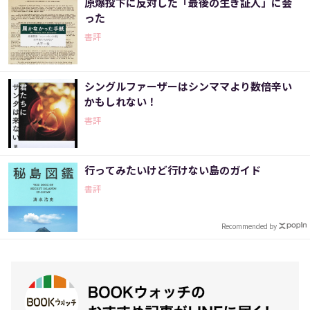
原爆投下に反対した「最後の生き証人」に会
った
書評
シングルファーザーはシンママより数倍辛い
かもしれない！
書評
行ってみたいけど行けない島のガイド
書評
Recommended by