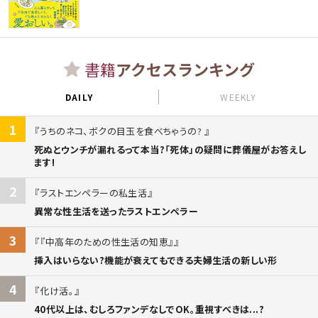
書籍
アクセスランキング
DAILY
WEEKLY
1
うちのネコ、ボクの目玉を食べちゃうの?
死ぬとウンチが漏れるって本当?「死体」の疑問に葬儀屋がお答えし
ます!
2
ラストエンペラーの私生活
異常な性生活を送ったラストエンペラー
3
『中高年のための性生活の知恵』
挿入はいらない?機能が衰えてもできる夫婦生活の新しい形
4
化け活。
40代以上は、むしろファンデなしでOK。重視すべきは...?