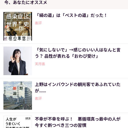
今、あなたにオススメ
「絹の道」は「ペストの道」だった！
書評
「気にしないで」→感じのいい人はなんと言
う？ 品性が表れる「おわび受け」
実用書
上野はインバウンドの観光客であふれていた
が......
書評
不幸が不幸を呼ぶ！ 悪循環真っ最中の人が
今すぐ断つべき三つの習慣