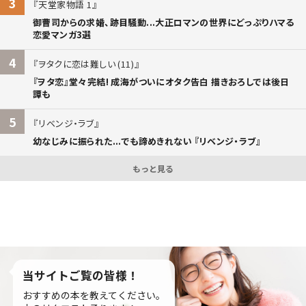
3
天堂家物語 1
御曹司からの求婚、跡目騒動...大正ロマンの世界にどっぷりハマる
恋愛マンガ3選
4
ヲタクに恋は難しい (11)
『ヲタ恋』堂々完結! 成海がついにオタク告白 描きおろしでは後日
譚も
5
リベンジ・ラブ
幼なじみに振られた...でも諦めきれない 『リベンジ・ラブ』
もっと見る
当サイトご覧の皆様！
おすすめの本を教えてください。