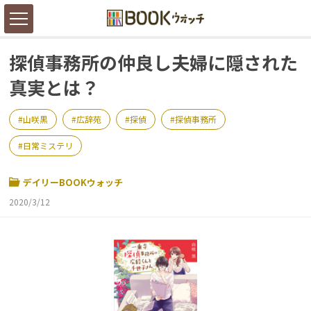
探偵事務所の仲良し夫婦に隠された
真実とは？
山咲黒
広辞苑
探偵
探偵事務所
日常ミステリ
デイリーBOOKウォッチ
2020/3/12