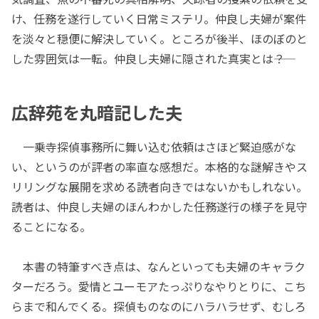
け、任務を遂行していく日常ミステリ。仲良し夫婦が案件
を淡々と穏便に解決していく。ところが後半、ほのぼのと
した雰囲気は一転。仲良し夫婦に隠された真実とは――？
広辞苑を丸暗記した夫
一乗寺探偵事務所に舞い込む依頼はさほど緊迫感がな
い、というのが評者の率直な感想だ。本格的な謎解きやス
リリングな展開を求める読者向きではないかもしれない。
読者は、仲良し夫婦のほんわかした任務遂行の様子を見守
ることになる。
本書の特筆すべき点は、なんといっても夫婦のキャラク
ターだろう。愛情とユーモアたっぷりなやりとりに、こち
らまで和んでくる。探偵ものなのにハラハラせず、むしろ