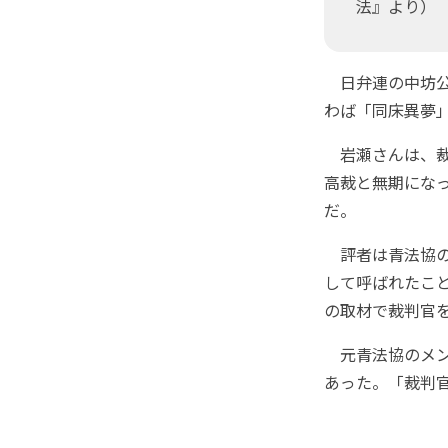
法』より）
日弁連の中坊公
わば「同床異夢
岩瀬さんは、裁
高裁と無期にな
だ。
評者は青法協の
して呼ばれたこ
の取材で裁判官
元青法協のメン
あった。「裁判