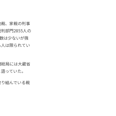
地裁、家裁の判事
部門2855人の
。数は少ないが強
る人は限られてい
務総局には大蔵省
と語っていた。
取り組んでいる裁
。