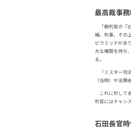
最高裁事務
「裁判官の『出
補、判事、その上
ピラミッドがあり
大な権限を持ち
る。
「ミスター司法
（当時）や法務
これに対してあ
判官にはチャン
石田長官時