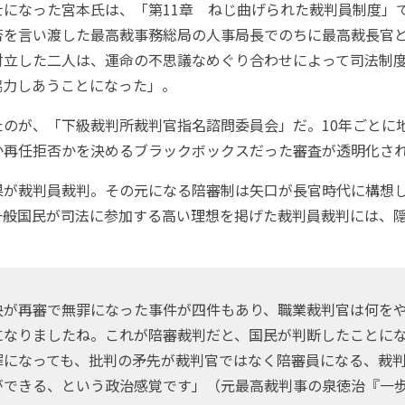
になった宮本氏は、「第11章 ねじ曲げられた裁判員制度」
否を言い渡した最高裁事務総局の人事局長でのちに最高裁長官
対立した二人は、運命の不思議なめぐり合わせによって司法制
協力しあうことになった」。
のが、「下級裁判所裁判官指名諮問委員会」だ。10年ごとに
か再任拒否かを決めるブラックボックスだった審査が透明化さ
が裁判員裁判。その元になる陪審制は矢口が長官時代に構想
一般国民が司法に参加する高い理想を掲げた裁判員裁判には、
。
が再審で無罪になった事件が四件もあり、職業裁判官は何を
になりましたね。これが陪審裁判だと、国民が判断したことに
罪になっても、批判の矛先が裁判官ではなく陪審員になる、裁
ができる、という政治感覚です」（元最高裁判事の泉徳治『一