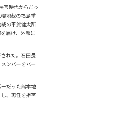
長官時代からだっ
札幌地裁の福島重
地裁の平賀健太所
簡を届け、外部に
がされた。石田長
）メンバーをパー
バーだった熊本地
とし、再任を拒否