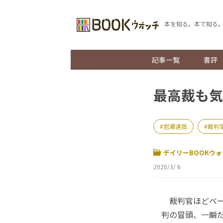
本を知る。本で知る
記事一覧
書評
最高裁も気
岩瀬達哉
裁判
デイリーBOOKウォ
2020/3/ 6
裁判官ほどベー
判の冒頭、一瞬