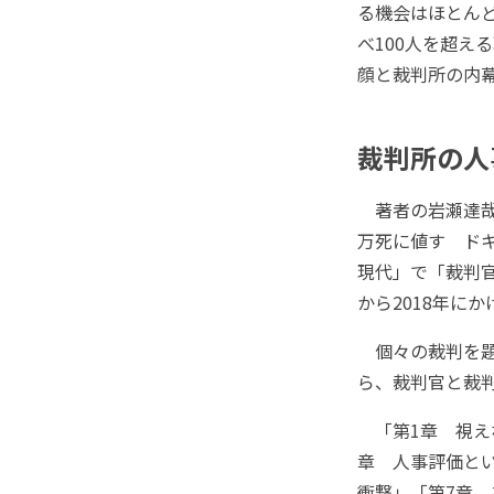
る機会はほとん
べ100人を超え
顔と裁判所の内
裁判所の人
著者の岩瀬達哉
万死に値す ド
現代」で「裁判官
から2018年に
個々の裁判を題
ら、裁判官と裁
「第1章 視え
章 人事評価と
衝撃」「第7章