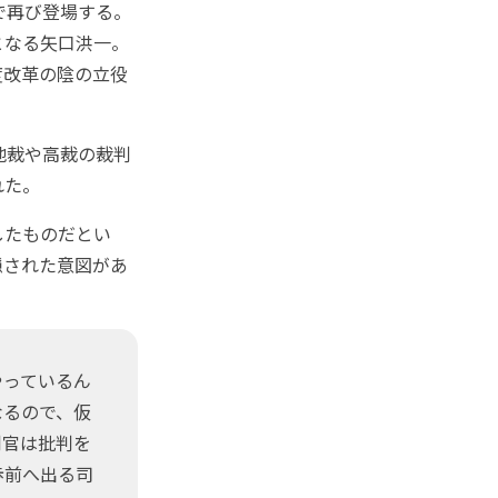
で再び登場する。
となる矢口洪一。
度改革の陰の立役
地裁や高裁の裁判
れた。
したものだとい
隠された意図があ
やっているん
なるので、仮
判官は批判を
歩前へ出る司