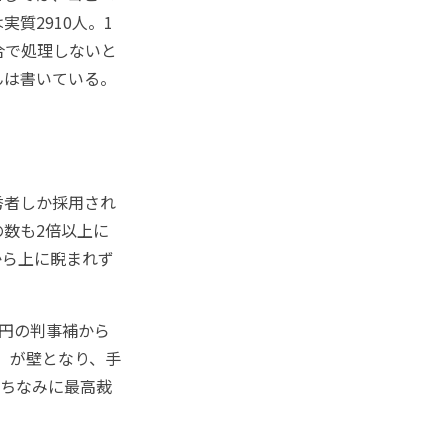
質2910人。1
合で処理しないと
んは書いている。
秀者しか採用され
数も2倍以上に
から上に睨まれず
円の判事補から
俸」が壁となり、手
。ちなみに最高裁