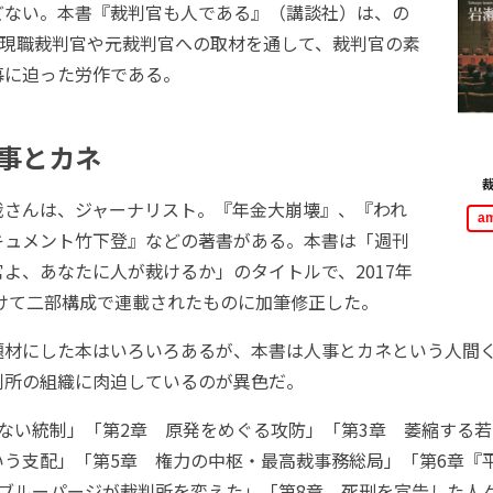
どない。本書『裁判官も人である』（講談社）は、の
る現職裁判官や元裁判官への取材を通して、裁判官の素
幕に迫った労作である。
事とカネ
さんは、ジャーナリスト。『年金大崩壊』、『われ
a
キュメント竹下登』などの著書がある。本書は「週刊
よ、あなたに人が裁けるか」のタイトルで、2017年
かけて二部構成で連載されたものに加筆修正した。
材にした本はいろいろあるが、本書は人事とカネという人間
判所の組織に肉迫しているのが異色だ。
ない統制」「第2章 原発をめぐる攻防」「第3章 萎縮する若
いう支配」「第5章 権力の中枢・最高裁事務総局」「第6章『
 ブルーパージが裁判所を変えた」「第8章 死刑を宣告した人