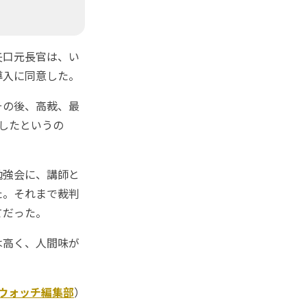
矢口元長官は、い
導入に同意した。
その後、高裁、最
したというの
勉強会に、講師と
た。それまで裁判
てだった。
は高く、人間味が
Kウォッチ編集部
）