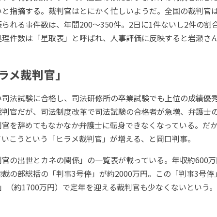
と指摘する。裁判官はとにかく忙しいようだ。全国の裁判官は実
られる事件数は、年間200～350件。2日に1件ないし2件の割
処理件数は「星取表」と呼ばれ、人事評価に反映すると岩瀬さ
ラメ裁判官」
司法試験に合格し、司法研修所の卒業試験でも上位の成績優
裁判官だが、司法制度改革で司法試験の合格者が急増、弁護士の
判官を辞めてもなかなか弁護士に転身できなくなっている。だ
ていこうという「ヒラメ裁判官」が増える、と岡口判事。
官の出世とカネの関係」の一覧表が載っている。年収約600万
裁の部総括の「判事3号俸」が約2000万円。この「判事3号
」（約1700万円）で定年を迎える裁判官も少なくないという
。