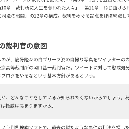
10章 裁判所に人生を奪われた人々」「第11章 ねじ曲げら
と司法の暗闘」の12章の構成。裁判をめぐる論点をほぼ網羅し
の裁判官の意図
のが、筋骨隆々の白ブリーフ姿の自撮り写真をツイッターの
東京高等裁判所の岡口基一裁判官だ。ツイートに対して懲戒処
はブログをやるなという基本方針があるという。
が、どんなことをしているか知られたくないからでしょう。
けば権威は高まりますから」
いう判例検索ソフトで、過去の似たような事件の判決を探し