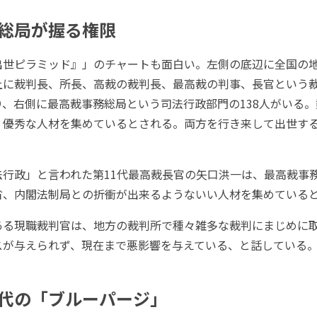
総局が握る権限
世ピラミッド』」のチャートも面白い。左側の底辺に全国の
に裁判長、所長、高裁の裁判長、最高裁の判事、長官という裁判
、右側に最高裁事務総局という司法行政部門の138人がいる
、優秀な人材を集めているとされる。両方を行き来して出世す
行政」と言われた第11代最高裁長官の矢口洪一は、最高裁事
省、内閣法制局との折衝が出来るようないい人材を集めている
る現職裁判官は、地方の裁判所で種々雑多な裁判にまじめに
スが与えられず、現在まで悪影響を与えている、と話している
代の「ブルーパージ」