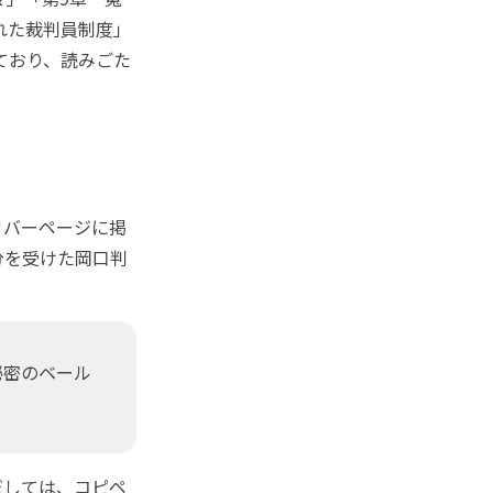
れた裁判員制度」
ており、読みごた
カバーページに掲
分を受けた岡口判
秘密のベール
だしては、コピペ