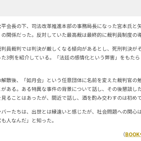
平会長の下、司法改革推進本部の事務局長になった宮本氏と
」の関係だった。反対していた最高裁は最終的に裁判員制度の
判員裁判では判決が厳しくなる傾向があるとし、死刑判決が
った3例を紹介している。「法廷の感情化という弊害」をもたら
解散後、「如月会」という任意団体に名前を変えた裁判官の
とがある。ある特異な事件の背景について話し、その後懇談し
を見ることはあったが、間近で話し、酒を酌み交わすのは初め
バーたちは、出世とは縁遠いと感じたが、社会問題への関心
官も人なんだ」と知った。
（
BOO