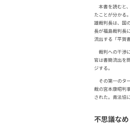
本書を読むと、
たことが分かる
雄裁判長は、国
長が福島裁判長
流出する「平賀
裁判への干渉に
官は書簡流出を
ジする。
その第一のター
裁の宮本康昭判
された。青法協
不思議なめ