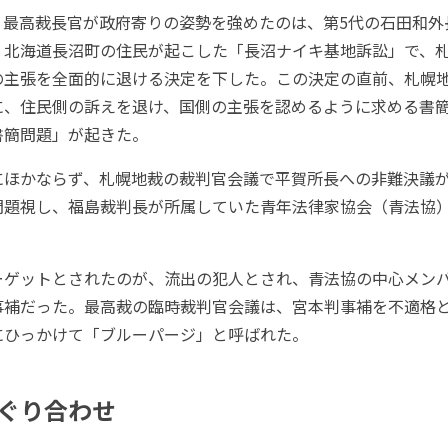
最高裁長官が政府寄りの姿勢を強めたのは、第5代の石田和外
。北海道長沼町の住民が起こした「長沼ナイキ基地訴訟」で、
の主張を全面的に退ける決定を下した。この決定の直前、札幌
に、住民側の訴えを退け、国側の主張を認めるように求める書
書簡問題」が起きた。
ほかならず、札幌地裁の裁判官会議で平賀所長への非難決議
問題視し、福島裁判長が所属していた青年法律家協会（青法協
ゲットとされたのが、流出の犯人とされ、青法協の中心メン
事補だった。最高裁の臨時裁判官会議は、宮本判事補を不適格
にひっかけて「ブルーパージ」と呼ばれた。
ぐり合わせ