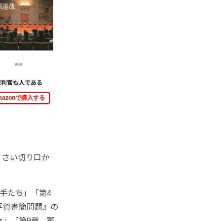
裁判官も人である
mazonで購入する
くさい切り口か
手たち」「第4
平賀書簡問題』の
々」「第9章 冤