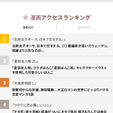
漫画
アクセスランキング
DAILY
WEEKLY
1
北欧女子オーサ、日本で恋をする。
北欧女子オーサ、日本で恋をする。:(7) 離婚率が高いスウェーデン。
結婚より人気なのは...
2
夏目友人帳 25
「夏目友人帳」コラボはんこ「夏目はんこ帳」 キャラクターイラスト
を使用した可愛らしいはんこ
3
天堂家物語 1
御曹司からの求婚、跡目騒動...大正ロマンの世界にどっぷりハマる
恋愛マンガ3選
4
ヲタクに恋は難しい (11)
『ヲタ恋』堂々完結! 成海がついにオタク告白 描きおろしでは後日