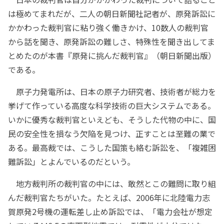
は極めてまれだが、二人の朝日新聞社記者が、原発訴訟に
かかわった裁判官に粘り強く働きかけ、10数人の裁判官
から話を聞き、原発訴訟の難しさ、特殊性を聞き出してま
とめたのが本書『原発に挑んだ裁判官』（朝日新聞出版）
である。
原子力発電所は、日本の原子力研究者、技術者が総力を
挙げて作っている高度な科学技術の巨大システムである。
いかに優秀な裁判官といえども、そうした代物の中に、国
民の安全性を損なう欠陥を見つけ、正すことは至難の業で
ある。最高裁では、こうした国策も絡む訴訟を、「複雑困
難訴訟」とよんでいるのだという。
地方裁判所の裁判官の中には、敢然とこの難問に取り組
んだ裁判官たちがいた。たとえば、2006年に北陸電力志
賀原発2号機の運転差し止め訴訟では、「電力会社が想定