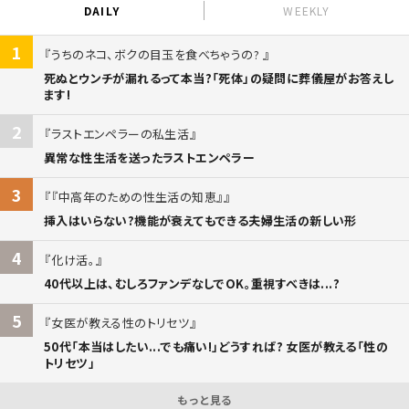
DAILY
WEEKLY
1
うちのネコ、ボクの目玉を食べちゃうの?
死ぬとウンチが漏れるって本当?「死体」の疑問に葬儀屋がお答えし
ます!
2
ラストエンペラーの私生活
異常な性生活を送ったラストエンペラー
3
『中高年のための性生活の知恵』
挿入はいらない?機能が衰えてもできる夫婦生活の新しい形
4
化け活。
40代以上は、むしろファンデなしでOK。重視すべきは...?
5
女医が教える性のトリセツ
50代「本当はしたい...でも痛い!」どうすれば? 女医が教える「性の
トリセツ」
もっと見る