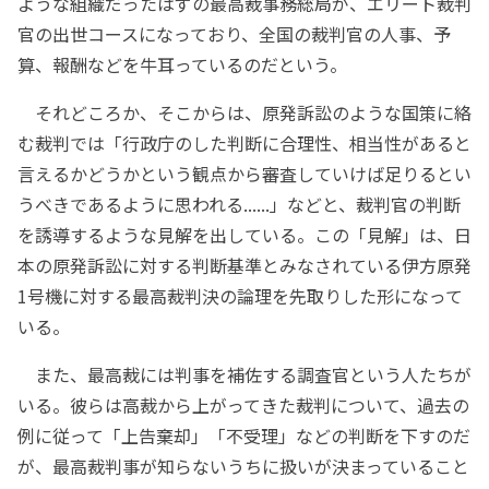
ような組織だったはずの最高裁事務総局が、エリート裁判
官の出世コースになっており、全国の裁判官の人事、予
算、報酬などを牛耳っているのだという。
それどころか、そこからは、原発訴訟のような国策に絡
む裁判では「行政庁のした判断に合理性、相当性があると
言えるかどうかという観点から審査していけば足りるとい
うべきであるように思われる......」などと、裁判官の判断
を誘導するような見解を出している。この「見解」は、日
本の原発訴訟に対する判断基準とみなされている伊方原発
1号機に対する最高裁判決の論理を先取りした形になって
いる。
また、最高裁には判事を補佐する調査官という人たちが
いる。彼らは高裁から上がってきた裁判について、過去の
例に従って「上告棄却」「不受理」などの判断を下すのだ
が、最高裁判事が知らないうちに扱いが決まっていること