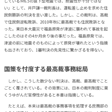
しているＭ6.5の直下型地震では、耐震性が十分ではな
い」として、井戸謙一裁判長は、運転差し止めを求めた住
民側勝訴の判決を言い渡した。しかし、この裁判は、高裁
で住民側逆転敗訴、2010年秋に最高裁でも住民敗訴とな
った。東日本大震災で福島原発が津波に襲われて事故を起
こしたのはその4か月余り後の事だった。福島原発では、
津波の前に地震そのものによって原発が壊れたという指摘
も出されており、1審判決の先見性に驚かざるを得ない。
国策を忖度する最高裁事務総局
しかし、こうした数少ない判決は、高裁、最高裁でこと
ごとく覆されている。その背景には、日本の裁判制度に巣
くうゆがんだ官僚性があると本書は指摘している。
たとえば、本来は最高裁の事務事項を処理する庶務部の