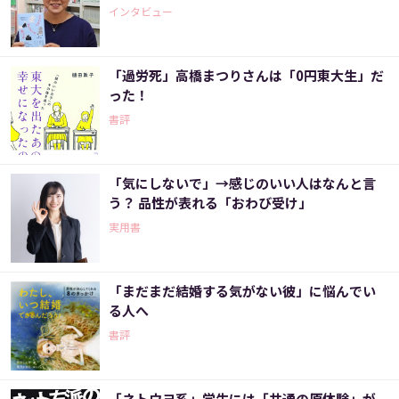
インタビュー
「過労死」高橋まつりさんは「0円東大生」だ
った！
書評
「気にしないで」→感じのいい人はなんと言
う？ 品性が表れる「おわび受け」
実用書
「まだまだ結婚する気がない彼」に悩んでい
る人へ
書評
「ネトウヨ系」学生には「共通の原体験」が