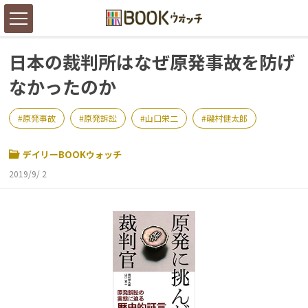
日本の裁判所はなぜ原発事故を防げ
なかったのか
原発事故
原発訴訟
山口栄二
磯村健太郎
デイリーBOOKウォッチ
2019/9/ 2